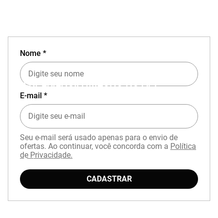
Nome *
EXPERIÊNCIA MIZUNO NO APP
E-mail *
Seu e-mail será usado apenas para o envio de
ofertas. Ao continuar, você concorda com a
Política
de Privacidade.
Baixe o aplicativo Mizuno e garanta
15% OFF
com cupom
APP15
.
CADASTRAR