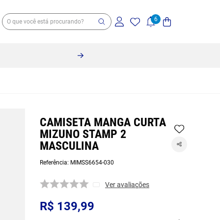
10% off no pix 
CAMISETA MANGA CURTA
MIZUNO STAMP 2
MASCULINA
Referência
:
MIMSS6654-030
Ver avaliações
R$
139
,
99