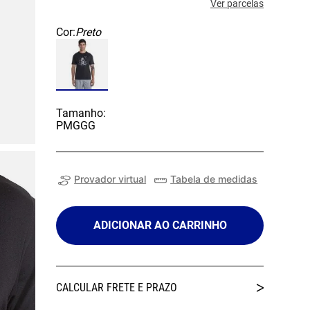
Ver parcelas
Cor:
Preto
Tamanho:
P
M
G
GG
Provador virtual
Tabela de medidas
ADICIONAR AO CARRINHO