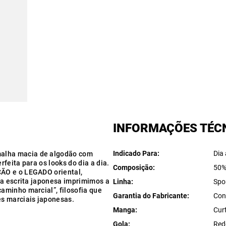
INFORMAÇÕES TÉC
Indicado Para
Dia 
alha macia de algodão com
feita para os looks do dia a dia.
Composição
50%
ÃO e o LEGADO oriental,
da escrita japonesa imprimimos a
Linha
Spo
aminho marcial”, filosofia que
Garantia do Fabricante
Con
s marciais japonesas.
Manga
Cur
Gola
Red