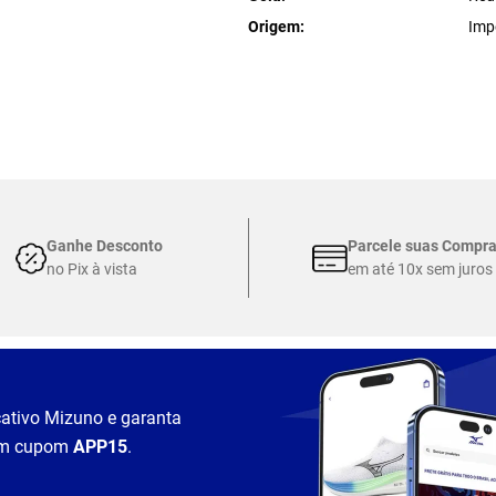
Origem
Imp
Ganhe Desconto
Parcele suas Compr
no Pix à vista
em até 10x sem juros
cativo Mizuno e garanta
m cupom
APP15
.