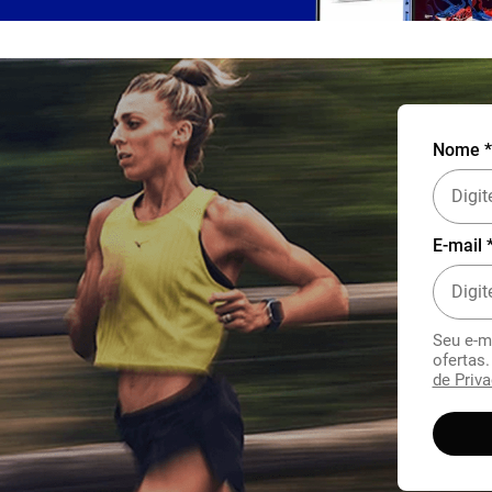
Nome *
E-mail 
Seu e-m
ofertas
de Priva