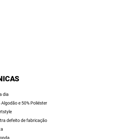
NICAS
a dia
 Algodão e 50% Poliéster
rtstyle
tra defeito de fabricação
ta
onda