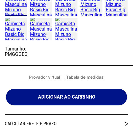
Tamanho:
P
M
G
GG
EG
Provador virtual
Tabela de medidas
ADICIONAR AO CARRINHO