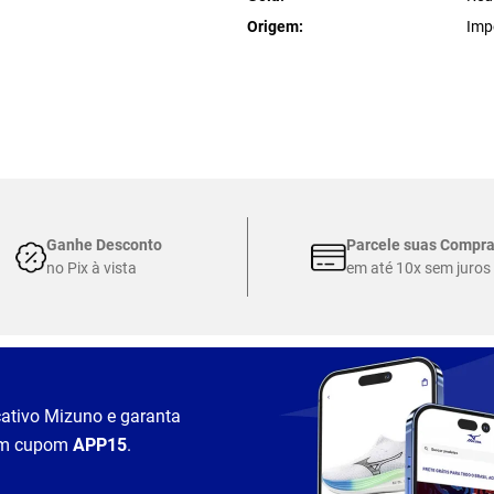
Origem
Imp
Ganhe Desconto
Parcele suas Compr
no Pix à vista
em até 10x sem juros
cativo Mizuno e garanta
m cupom
APP15
.