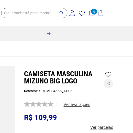
10% off no pix 
CAMISETA MASCULINA
MIZUNO BIG LOGO
Referência
:
MIMSS4666_1-006
Ver avaliações
R$
109
,
99
Ver parcelas