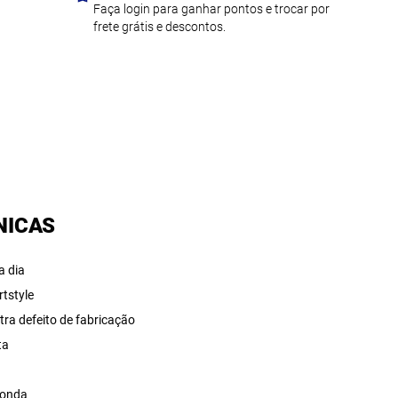
Faça login para ganhar pontos e trocar por
frete grátis e descontos.
NICAS
a dia
rtstyle
tra defeito de fabricação
ta
a
onda