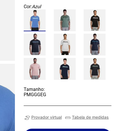
Cor:
Azul
Tamanho:
P
M
G
GG
EG
Provador virtual
Tabela de medidas