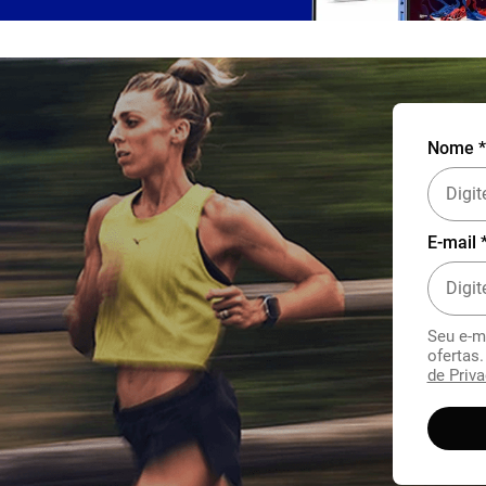
Nome *
E-mail 
Seu e-m
ofertas
de Priva