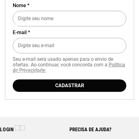
Nome *
EXPERIÊNCIA MIZUNO NO APP
E-mail *
Seu e-mail será usado apenas para o envio de
ofertas. Ao continuar, você concorda com a
Política
de Privacidade.
Baixe o aplicativo Mizuno e garanta
15% OFF
com cupom
APP15
.
CADASTRAR
LOGIN
PRECISA DE AJUDA?