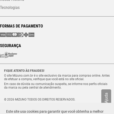
Tecnologias
FORMAS DE PAGAMENTO
SEGURANÇA
FIQUE ATENTO ÀS FRAUDES!
O site Mizuno.com.br é o site exclusivo da marca para compras online. Antes
de efetuar a compra, verifique que você está no site oficial.
Em caso de dúvida ou comunicação suspeita, se informe nos perfis oficiais
da marca ou pela central de atendimento.
Ajuda
© 2026 MIZUNO TODOS OS DIREITOS RESERVADOS.
Vulcabras – SP Comércio de Artigos Esportivos Ltda. – CNPJ
18.565.468/0012-41
Este site usa cookies para garantir que você obtenha a melhor
Estrada Municipal Luiz Lopes Neto, n.º 21 – Tenentes – CEP. 37.640-000 –