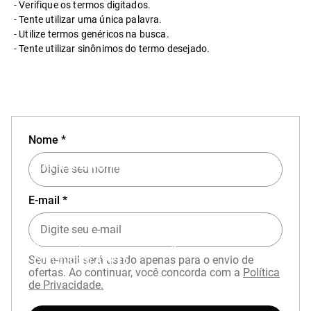
Verifique os termos digitados.
Tente utilizar uma única palavra.
Utilize termos genéricos na busca.
Tente utilizar sinônimos do termo desejado.
Nome *
EXPERIÊNCIA MIZUNO NO APP
E-mail *
Baixe o aplicativo Mizuno e garanta
15% OFF
com cupom
APP15
.
Seu e-mail será usado apenas para o envio de
ofertas. Ao continuar, você concorda com a
Política
de Privacidade.