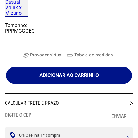
Tamanho:
PP
P
M
G
GG
EG
Provador virtual
Tabela de medidas
ADICIONAR AO CARRINHO
10% OFF na 1ª compra