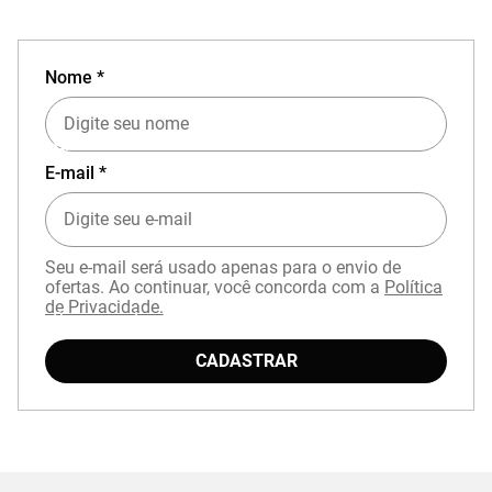
Nome *
EXPERIÊNCIA MIZUNO NO APP
E-mail *
Seu e-mail será usado apenas para o envio de
ofertas. Ao continuar, você concorda com a
Política
de Privacidade.
Baixe o aplicativo Mizuno e garanta
15% OFF
com cupom
APP15
.
CADASTRAR