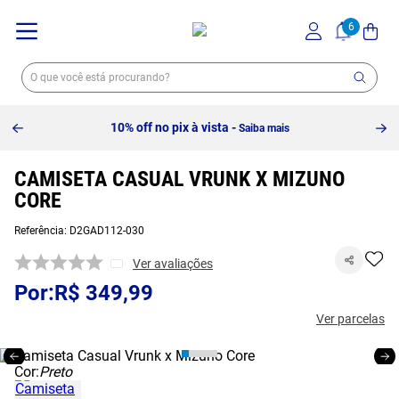
10% off no pix à vista -
Saiba mais
CAMISETA CASUAL VRUNK X MIZUNO
CORE
Referência
:
D2GAD112-030
Ver avaliações
R$
349
,
99
Ver parcelas
Cor:
Preto