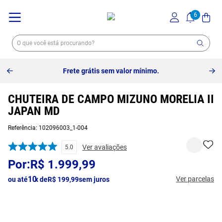
Frete grátis sem valor mínimo.
CHUTEIRA DE CAMPO MIZUNO MORELIA II
JAPAN MD
Referência
:
102096003_1-004
Ver avaliações
5.0
R$
1
.
999
,
99
10
Ver parcelas
ou até
x de
R$
199
,
99
sem juros