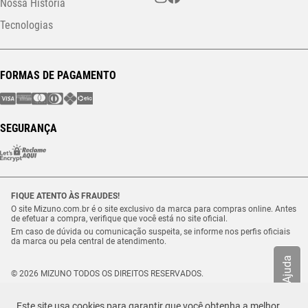
Nossa História
Tecnologias
FORMAS DE PAGAMENTO
SEGURANÇA
FIQUE ATENTO ÀS FRAUDES!
O site Mizuno.com.br é o site exclusivo da marca para compras online. Antes
de efetuar a compra, verifique que você está no site oficial.
Em caso de dúvida ou comunicação suspeita, se informe nos perfis oficiais
da marca ou pela central de atendimento.
Ajuda
© 2026 MIZUNO TODOS OS DIREITOS RESERVADOS.
Vulcabras – SP Comércio de Artigos Esportivos Ltda. – CNPJ
18.565.468/0012-41
Este site usa cookies para garantir que você obtenha a melhor