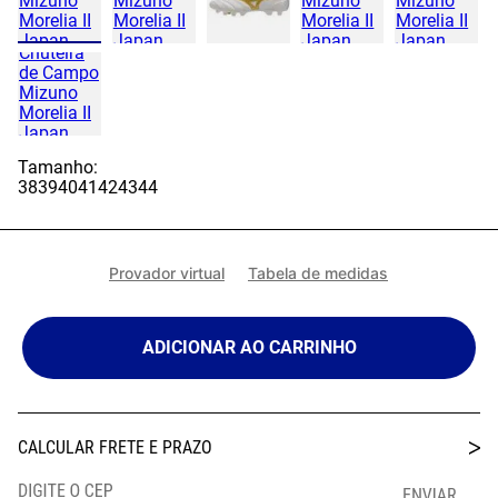
Tamanho:
38
39
40
41
42
43
44
Provador virtual
Tabela de medidas
ADICIONAR AO CARRINHO