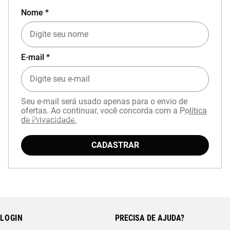
Nome *
E-mail *
Seu e-mail será usado apenas para o envio de
ofertas. Ao continuar, você concorda com a
Política
Baixe o aplicativo Mizuno e garanta
15% OFF
de Privacidade.
com cupom
APP15
.
CADASTRAR
LOGIN
PRECISA DE AJUDA?