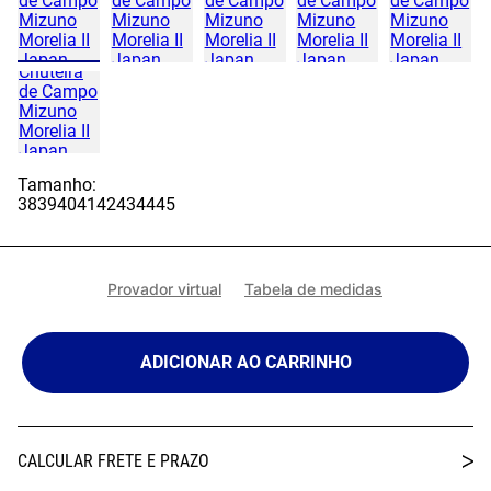
Tamanho:
38
39
40
41
42
43
44
45
Provador virtual
Tabela de medidas
ADICIONAR AO CARRINHO