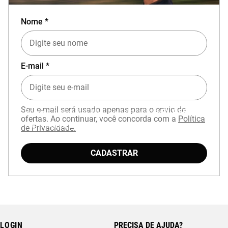
Nome *
E-mail *
Seu e-mail será usado apenas para o envio de
Baixe o aplicativo Mizuno e garanta
15% OFF
ofertas. Ao continuar, você concorda com a
Política
com cupom
APP15
.
de Privacidade.
CADASTRAR
LOGIN
PRECISA DE AJUDA?