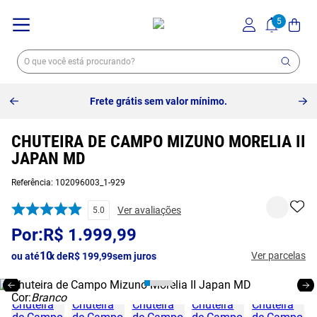
Frete grátis sem valor mínimo.
CHUTEIRA DE CAMPO MIZUNO MORELIA II
JAPAN MD
Referência
:
102096003_1-929
Ver avaliações
5.0
R$
1
.
999
,
99
10
Ver parcelas
ou até
x de
R$
199
,
99
sem juros
Cor:
Branco