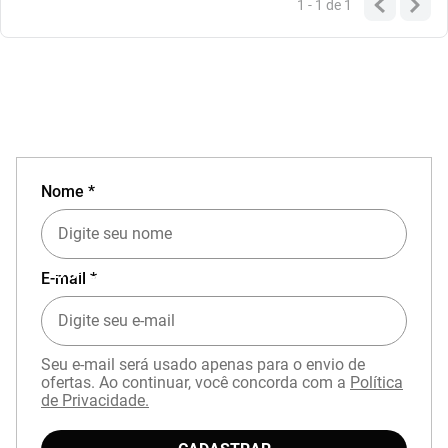
1 - 1
de
1
Nome *
EXPERIÊNCIA MIZUNO NO APP
E-mail *
Seu e-mail será usado apenas para o envio de
ofertas. Ao continuar, você concorda com a
Política
de Privacidade.