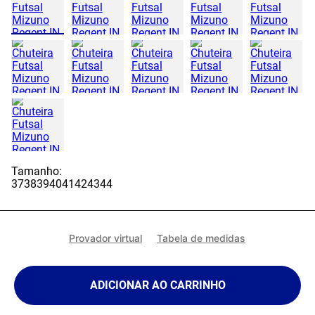
Tamanho:
37
38
39
40
41
42
43
44
Provador virtual
Tabela de medidas
ADICIONAR AO CARRINHO