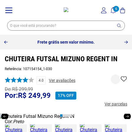
Frete grátis sem valor mínimo.
CHUTEIRA FUTSAL MIZUNO REGENT IN
Referência
:
107154154_1-030
Ver avaliações
4.0
R$
299
,
99
R$
249
,
99
17%
OFF
Ver parcelas
Cor:
Preto