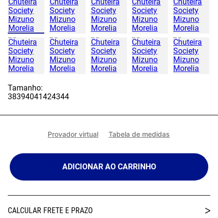
Tamanho:
38
39
40
41
42
43
44
Provador virtual
Tabela de medidas
ADICIONAR AO CARRINHO