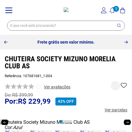
Frete grátis sem valor mínimo.
CHUTEIRA SOCIETY MIZUNO MORELIA
CLUB AS
Referência
:
107681681_1-004
Ver avaliações
R$
399
,
99
R$
229
,
99
43%
OFF
Ver parcelas
Cor:
Azul