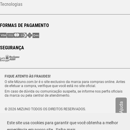
Tecnologias
FORMAS DE PAGAMENTO
SEGURANÇA
FIQUE ATENTO ÀS FRAUDES!
O site Mizuno.com.br é o site exclusivo da marca para compras online. Antes
de efetuar a compra, verifique que você está no site oficial.
Em caso de dúvida ou comunicação suspeita, se informe nos perfis oficiais
da marca ou pela central de atendimento.
Ajuda
© 2026 MIZUNO TODOS OS DIREITOS RESERVADOS.
Vulcabras – SP Comércio de Artigos Esportivos Ltda. – CNPJ
18.565.468/0012-41
Este site usa cookies para garantir que você obtenha a melhor
Estrada Municipal Luiz Lopes Neto, n.º 21 – Tenentes – CEP. 37.640-000 –
R$ 229,99
Extrema/MG
experiência em nosso site.
Saiba mais
TAMANHO