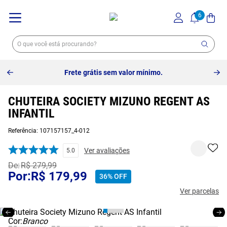
Frete grátis sem valor mínimo.
CHUTEIRA SOCIETY MIZUNO REGENT AS
INFANTIL
Referência
:
107157157_4-012
Ver avaliações
5.0
R$
279
,
99
R$
179
,
99
36%
OFF
Ver parcelas
Cor:
Branco