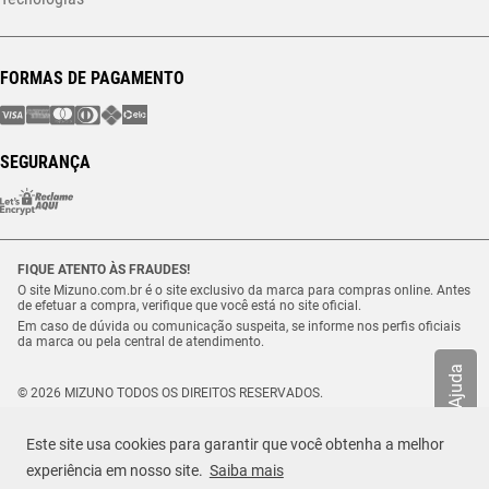
FORMAS DE PAGAMENTO
SEGURANÇA
FIQUE ATENTO ÀS FRAUDES!
O site Mizuno.com.br é o site exclusivo da marca para compras online. Antes
de efetuar a compra, verifique que você está no site oficial.
Em caso de dúvida ou comunicação suspeita, se informe nos perfis oficiais
da marca ou pela central de atendimento.
Ajuda
© 2026 MIZUNO TODOS OS DIREITOS RESERVADOS.
Vulcabras – SP Comércio de Artigos Esportivos Ltda. – CNPJ
18.565.468/0012-41
Este site usa cookies para garantir que você obtenha a melhor
Estrada Municipal Luiz Lopes Neto, n.º 21 – Tenentes – CEP. 37.640-000 –
R$ 179,99
Extrema/MG
experiência em nosso site.
Saiba mais
TAMANHO
Selecione o seu tamanho