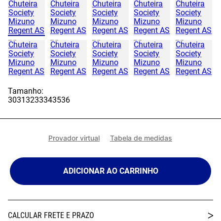
Tamanho:
30
31
32
33
34
35
36
Provador virtual
Tabela de medidas
ADICIONAR AO CARRINHO