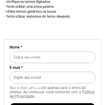
Verifique os termos digitados.
Tente utilizar uma única palavra.
Utilize termos genéricos na busca.
Tente utilizar sinônimos do termo desejado.
Nome *
EXPERIÊNCIA MIZUNO NO APP
E-mail *
Baixe o aplicativo Mizuno e garanta
15% OFF
com cupom
APP15
.
Seu e-mail será usado apenas para o envio de
ofertas. Ao continuar, você concorda com a
Política
de Privacidade.