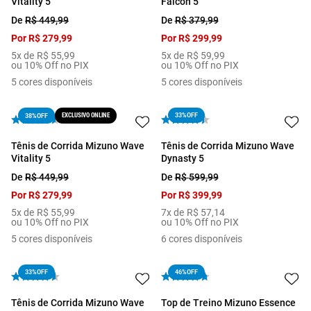
Vitality 5
Falcon 5
De
R$
449
,
99
De
R$
379
,
99
Por
R$
279
,
99
Por
R$
299
,
99
5
x de
R$
55
,
99
5
x de
R$
59
,
99
ou 10% Off no PIX
ou 10% Off no PIX
5
cores disponíveis
5
cores disponíveis
EXCLUSIVO ONLINE
33%
OFF
38%
OFF
Tênis de Corrida Mizuno Wave
Tênis de Corrida Mizuno Wave
Vitality 5
Dynasty 5
De
R$
449
,
99
De
R$
599
,
99
Por
R$
279
,
99
Por
R$
399
,
99
5
x de
R$
55
,
99
7
x de
R$
57
,
14
ou 10% Off no PIX
ou 10% Off no PIX
5
cores disponíveis
6
cores disponíveis
33%
OFF
46%
OFF
Tênis de Corrida Mizuno Wave
Top de Treino Mizuno Essence