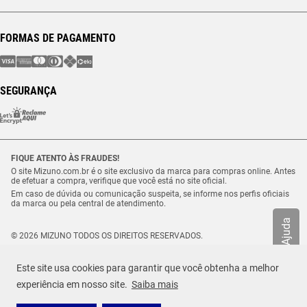
FORMAS DE PAGAMENTO
SEGURANÇA
FIQUE ATENTO ÀS FRAUDES!
O site Mizuno.com.br é o site exclusivo da marca para compras online. Antes
de efetuar a compra, verifique que você está no site oficial.
Em caso de dúvida ou comunicação suspeita, se informe nos perfis oficiais
da marca ou pela central de atendimento.
Ajuda
© 2026 MIZUNO TODOS OS DIREITOS RESERVADOS.
Vulcabras – SP Comércio de Artigos Esportivos Ltda. – CNPJ
18.565.468/0012-41
Este site usa cookies para garantir que você obtenha a melhor
Estrada Municipal Luiz Lopes Neto, n.º 21 – Tenentes – CEP. 37.640-000 –
Extrema/MG
experiência em nosso site.
Saiba mais