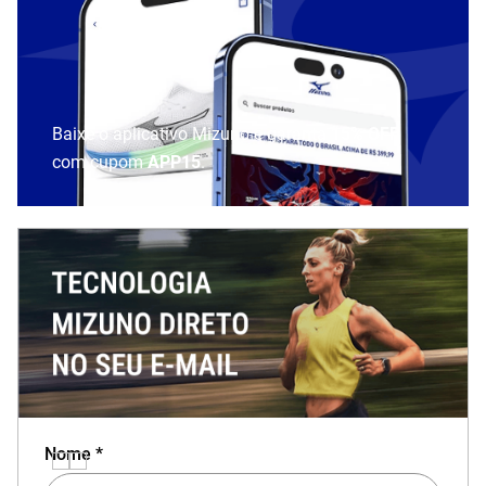
Baixe o aplicativo Mizuno e garanta
15% OFF
com cupom
APP15
.
Nome *