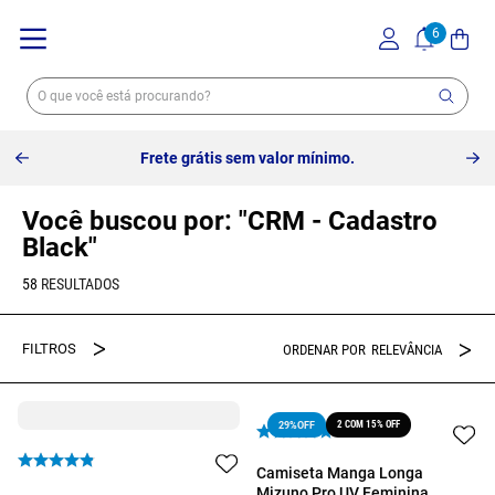
10% off no pix à vista
or mínimo.
CRM - Cadastro
Black
58
RELEVÂNCIA
2 COM 15% OFF
29%
OFF
Camiseta Manga Longa
Mizuno Pro UV Feminina