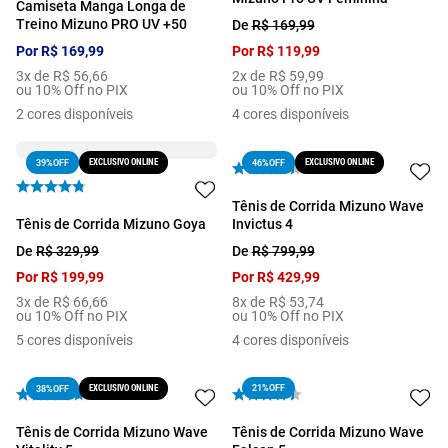
Camiseta Manga Longa de
Treino Mizuno PRO UV +50
De
R$
169
,
99
Por
R$
169
,
99
Por
R$
119
,
99
3
x de
R$
56
,
66
2
x de
R$
59
,
99
ou 10% Off no PIX
ou 10% Off no PIX
2
cores disponíveis
4
cores disponíveis
EXCLUSIVO ONLINE
EXCLUSIVO ONLINE
39%
OFF
46%
OFF
Tênis de Corrida Mizuno Wave
Tênis de Corrida Mizuno Goya
Invictus 4
De
R$
329
,
99
De
R$
799
,
99
Por
R$
199
,
99
Por
R$
429
,
99
3
x de
R$
66
,
66
8
x de
R$
53
,
74
ou 10% Off no PIX
ou 10% Off no PIX
5
cores disponíveis
4
cores disponíveis
EXCLUSIVO ONLINE
21%
OFF
38%
OFF
Tênis de Corrida Mizuno Wave
Tênis de Corrida Mizuno Wave