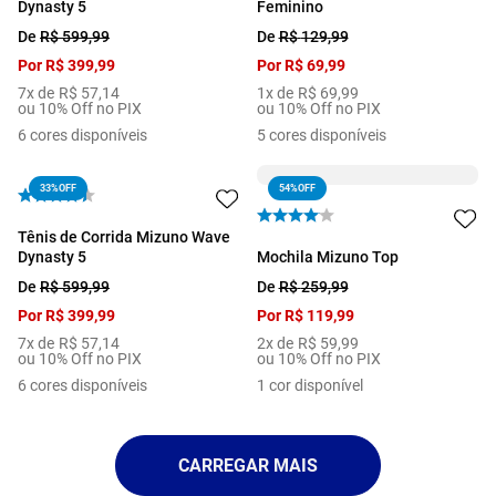
Dynasty 5
Feminino
De
R$
599
,
99
De
R$
129
,
99
Por
R$
399
,
99
Por
R$
69
,
99
7
x de
R$
57
,
14
1
x de
R$
69
,
99
ou 10% Off no PIX
ou 10% Off no PIX
6
cores disponíveis
5
cores disponíveis
33%
OFF
54%
OFF
Tênis de Corrida Mizuno Wave
Dynasty 5
Mochila Mizuno Top
De
R$
599
,
99
De
R$
259
,
99
Por
R$
399
,
99
Por
R$
119
,
99
7
x de
R$
57
,
14
2
x de
R$
59
,
99
ou 10% Off no PIX
ou 10% Off no PIX
6
cores disponíveis
1
cor disponível