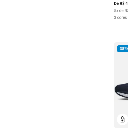
De
R$
4
5
x de
R
3
cores 
38%