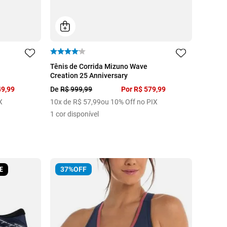
34
35
36
37
39
Tênis de Corrida Mizuno Wave
Creation 25 Anniversary
49
,
99
De
R$
999
,
99
Por
R$
579
,
99
X
10
x de
R$
57
,
99
ou 10% Off no PIX
1
cor disponível
E
37%
OFF