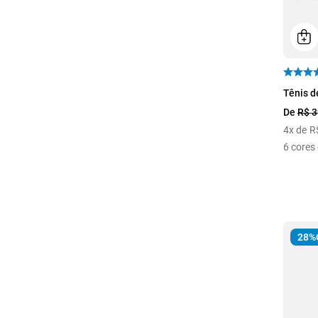
35
Tênis d
De
R$
3
4
x de
R
6
cores 
28%