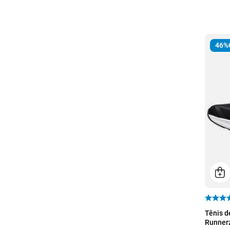
46%
39
Tênis d
Runner