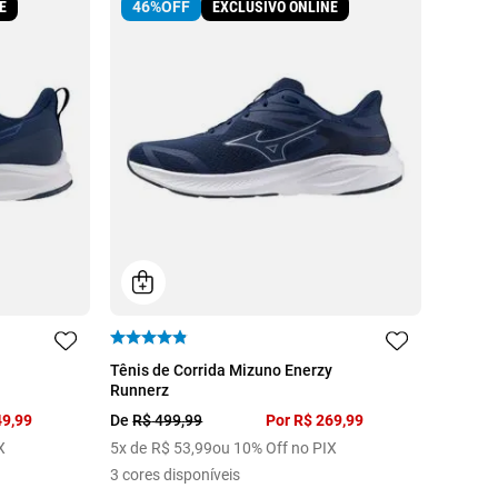
E
EXCLUSIVO ONLINE
46%
OFF
39
40
Tênis de Corrida Mizuno Enerzy
Runnerz
49
,
99
De
R$
499
,
99
Por
R$
269
,
99
X
5
x de
R$
53
,
99
ou 10% Off no PIX
3
cores disponíveis