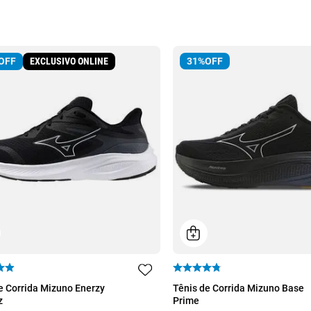
EXCLUSIVO ONLINE
31%
OFF
OFF
40
41
39
e Corrida Mizuno Enerzy
Tênis de Corrida Mizuno Base
z
Prime