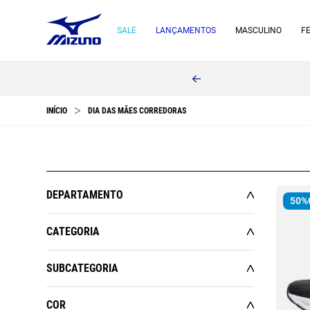
SALE
LANÇAMENTOS
MASCULINO
F
DIA DAS MÃES CORREDORAS
DEPARTAMENTO
50%
FEMININO
CATEGORIA
ESPORTES
ACESSÓRIOS
SUBCATEGORIA
MASCULINO
CALÇADOS
BOLSAS E MOCHILAS
CALÇADOS
COR