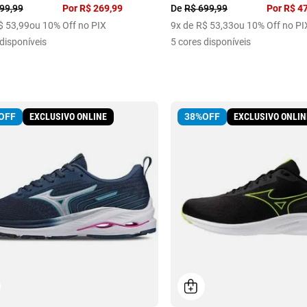
99
,
99
Por
R$
269
,
99
De
R$
699
,
99
Por
R$
4
$
53
,
99
ou 10% Off no PIX
9
x de
R$
53
,
33
ou 10% Off no PI
disponíveis
5
cores disponíveis
EXCLUSIVO ONLINE
EXCLUSIVO ONLIN
OFF
38%
OFF