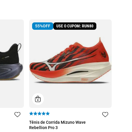
USE O CUPOM: RUN80
55%
OFF
34
35
36
37
38
Tênis de Corrida Mizuno Wave
Rebellion Pro 3