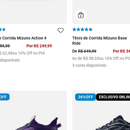
36
37
38
39
40
39
e Corrida Mizuno Action 4
Tênis de Corrida Mizuno Base
Ride
99
,
99
Por
R$
249
,
99
De
R$
649
,
99
Por
R$
3
$
62
,
49
ou 10% Off no PIX
6
x de
R$
58
,
33
ou 10% Off no PI
disponíveis
3
cores disponíveis
OFF
EXCLUSIVO ONLIN
36%
OFF