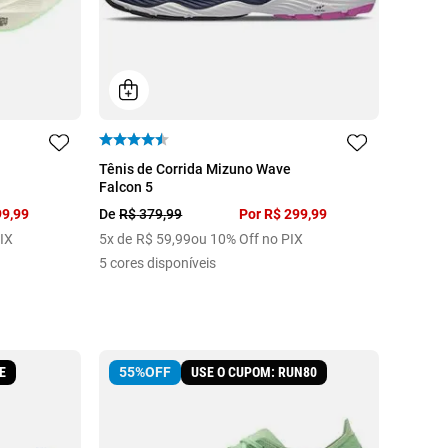
38
34
35
36
37
38
39
Tênis de Corrida Mizuno Wave
Falcon 5
40
99
,
99
De
R$
379
,
99
Por
R$
299
,
99
IX
5
x de
R$
59
,
99
ou 10% Off no PIX
5
cores disponíveis
E
USE O CUPOM: RUN80
55%
OFF