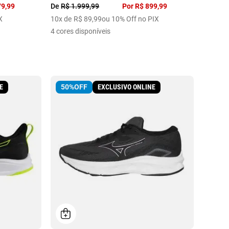
79
,
99
De
R$
1
.
999
,
99
Por
R$
899
,
99
X
10
x de
R$
89
,
99
ou 10% Off no PIX
4
cores disponíveis
E
EXCLUSIVO ONLINE
50%
OFF