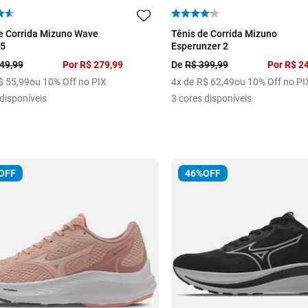
38
39
40
e Corrida Mizuno Wave
Tênis de Corrida Mizuno
 5
Esperunzer 2
49
,
99
Por
R$
279
,
99
De
R$
399
,
99
Por
R$
2
$
55
,
99
ou 10% Off no PIX
4
x de
R$
62
,
49
ou 10% Off no PI
disponíveis
3
cores disponíveis
OFF
46%
OFF