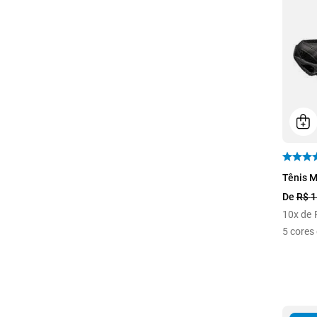
34
Tênis M
De
R$
1
10
x de
5
cores 