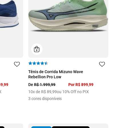
34
35
36
37
38
39
Tênis de Corrida Mizuno Wave
Rebellion Pro Low
49
,
99
De
R$
1
.
999
,
99
Por
R$
899
,
99
X
10
x de
R$
89
,
99
ou 10% Off no PIX
3
cores disponíveis