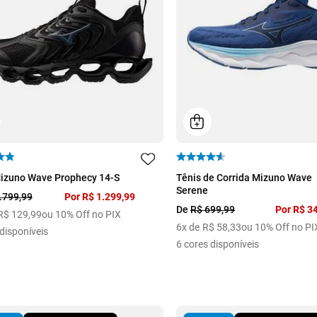
39
40
izuno Wave Prophecy 14-S
Tênis de Corrida Mizuno Wave
Serene
.
799
,
99
Por
R$
1
.
299
,
99
De
R$
699
,
99
Por
R$
3
R$
129
,
99
ou 10% Off no PIX
6
x de
R$
58
,
33
ou 10% Off no PI
disponíveis
6
cores disponíveis