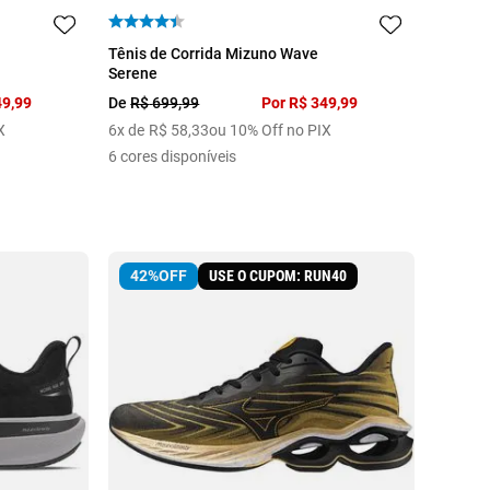
34
35
36
Tênis de Corrida Mizuno Wave
Serene
49
,
99
De
R$
699
,
99
Por
R$
349
,
99
X
6
x de
R$
58
,
33
ou 10% Off no PIX
6
cores disponíveis
USE O CUPOM: RUN40
42%
OFF