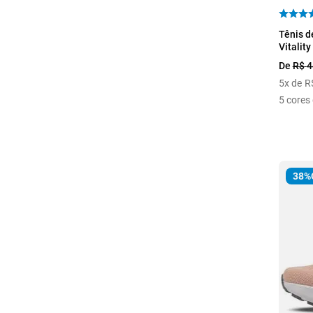
37
Tênis d
Vitality
De
R$
4
5
x de
R
5
cores 
38%