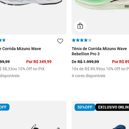
39
40
41
42
34
35
36
37
e Corrida Mizuno Wave
Tênis de Corrida Mizuno Wave
Rebellion Pro 3
99
,
99
Por
R$
349
,
99
De
R$
1
.
999
,
99
Por
R$
8
$
58
,
33
ou 10% Off no PIX
10
x de
R$
89
,
99
ou 10% Off no P
disponíveis
4
cores disponíveis
OFF
EXCLUSIVO ONLIN
50%
OFF