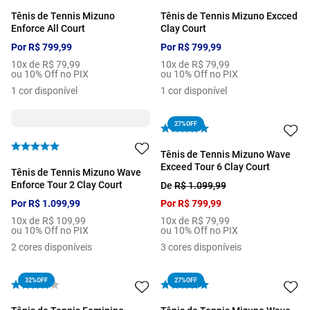
Tênis de Tennis Mizuno
Tênis de Tennis Mizuno Excced
Enforce All Court
Clay Court
Por
R$
799
,
99
Por
R$
799
,
99
10
x de
R$
79
,
99
10
x de
R$
79
,
99
ou 10% Off no PIX
ou 10% Off no PIX
1
cor disponível
1
cor disponível
27%
OFF
Tênis de Tennis Mizuno Wave
Exceed Tour 6 Clay Court
Tênis de Tennis Mizuno Wave
Enforce Tour 2 Clay Court
De
R$
1
.
099
,
99
Por
R$
1
.
099
,
99
Por
R$
799
,
99
10
x de
R$
109
,
99
10
x de
R$
79
,
99
ou 10% Off no PIX
ou 10% Off no PIX
2
cores disponíveis
3
cores disponíveis
32%
OFF
27%
OFF