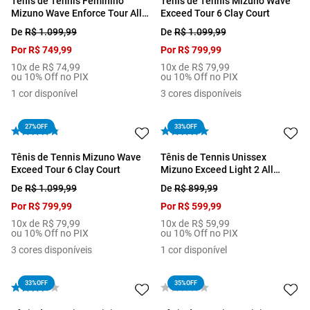
Tênis de Tennis Feminino
Tênis de Tennis Mizuno Wave
Mizuno Wave Enforce Tour All
Exceed Tour 6 Clay Court
Court
De
R$
1
.
099
,
99
De
R$
1
.
099
,
99
Por
R$
749
,
99
Por
R$
799
,
99
10
x de
R$
74
,
99
10
x de
R$
79
,
99
ou 10% Off no PIX
ou 10% Off no PIX
1
cor disponível
3
cores disponíveis
27%
OFF
33%
OFF
Tênis de Tennis Mizuno Wave
Tênis de Tennis Unissex
Exceed Tour 6 Clay Court
Mizuno Exceed Light 2 All
Court
De
R$
1
.
099
,
99
De
R$
899
,
99
Por
R$
799
,
99
Por
R$
599
,
99
10
x de
R$
79
,
99
10
x de
R$
59
,
99
ou 10% Off no PIX
ou 10% Off no PIX
3
cores disponíveis
1
cor disponível
33%
OFF
35%
OFF