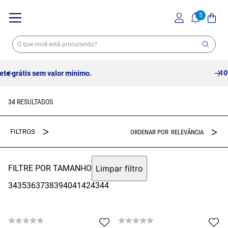
10% off no pix à vista -
Saiba mais
34
RELEVÂNCIA
FILTRE POR TAMANHO
Limpar filtro
34
35
36
37
38
39
40
41
42
43
44