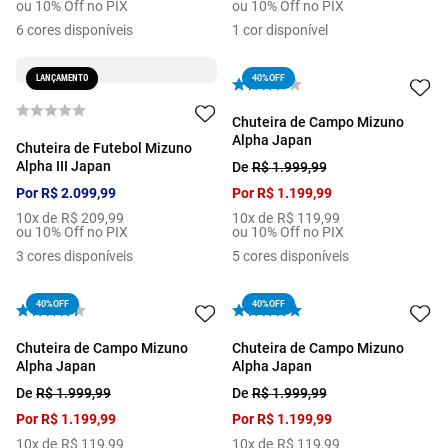
ou 10% Off no PIX
ou 10% Off no PIX
6
cores disponíveis
1
cor disponível
LANÇAMENTO
40%
OFF
Chuteira de Campo Mizuno
Alpha Japan
Chuteira de Futebol Mizuno
Alpha III Japan
De
R$
1
.
999
,
99
Por
R$
2
.
099
,
99
Por
R$
1
.
199
,
99
10
x de
R$
209
,
99
10
x de
R$
119
,
99
ou 10% Off no PIX
ou 10% Off no PIX
3
cores disponíveis
5
cores disponíveis
40%
OFF
40%
OFF
Chuteira de Campo Mizuno
Chuteira de Campo Mizuno
Alpha Japan
Alpha Japan
De
R$
1
.
999
,
99
De
R$
1
.
999
,
99
Por
R$
1
.
199
,
99
Por
R$
1
.
199
,
99
10
x de
R$
119
,
99
10
x de
R$
119
,
99