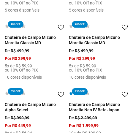
ou 10% Off no PIX
ou 10% Off no PIX
5
cores disponíveis
5
cores disponíveis
40%
OFF
40%
OFF
Chuteira de Campo Mizuno
Chuteira de Campo Mizuno
Morelia Classic MD
Morelia Classic MD
De
R$
499
,
99
De
R$
499
,
99
Por
R$
299
,
99
Por
R$
299
,
99
5
x de
R$
59
,
99
5
x de
R$
59
,
99
ou 10% Off no PIX
ou 10% Off no PIX
10
cores disponíveis
10
cores disponíveis
55%
OFF
13%
OFF
Chuteira de Campo Mizuno
Chuteira de Campo Mizuno
Alpha Select
Morelia Neo IV Beta Japan
De
R$
999
,
99
De
R$
2
.
299
,
99
Por
R$
449
,
99
Por
R$
1
.
999
,
99