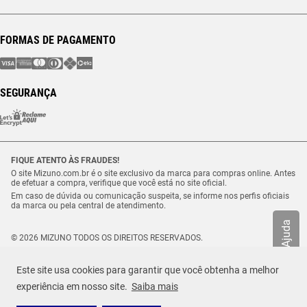
FORMAS DE PAGAMENTO
SEGURANÇA
FIQUE ATENTO ÀS FRAUDES!
O site Mizuno.com.br é o site exclusivo da marca para compras online. Antes
de efetuar a compra, verifique que você está no site oficial.
Em caso de dúvida ou comunicação suspeita, se informe nos perfis oficiais
da marca ou pela central de atendimento.
Ajuda
© 2026 MIZUNO TODOS OS DIREITOS RESERVADOS.
Vulcabras – SP Comércio de Artigos Esportivos Ltda. – CNPJ
18.565.468/0012-41
Este site usa cookies para garantir que você obtenha a melhor
Estrada Municipal Luiz Lopes Neto, n.º 21 – Tenentes – CEP. 37.640-000 –
Extrema/MG
experiência em nosso site.
Saiba mais