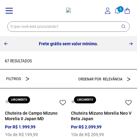
Frete grátis sem valor mínimo.
67
RELEVÂNCIA
LANÇAMENTO
LANÇAMENTO
Chuteira de Campo Mizuno
Chuteira Mizuno Morelia Neo V
Morelia II Japan MD
Beta Japan
Por
R$
1
.
999
,
99
Por
R$
2
.
099
,
99
10
x de
R$
199
,
99
10
x de
R$
209
,
99