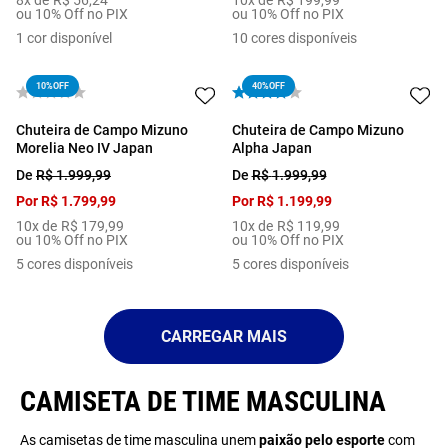
8
x de
R$
56
,
24
10
x de
R$
199
,
99
ou 10% Off no PIX
ou 10% Off no PIX
1
cor disponível
10
cores disponíveis
10%
OFF
40%
OFF
Chuteira de Campo Mizuno
Chuteira de Campo Mizuno
Morelia Neo IV Japan
Alpha Japan
De
R$
1
.
999
,
99
De
R$
1
.
999
,
99
Por
R$
1
.
799
,
99
Por
R$
1
.
199
,
99
10
x de
R$
179
,
99
10
x de
R$
119
,
99
ou 10% Off no PIX
ou 10% Off no PIX
5
cores disponíveis
5
cores disponíveis
CAMISETA DE TIME MASCULINA
As camisetas de time masculina unem
paixão pelo esporte
com