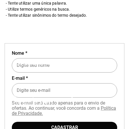
Tente utilizar uma única palavra.
Utilize termos genéricos na busca.
Tente utilizar sinônimos do termo desejado.
Nome *
EXPERIÊNCIA MIZUNO NO APP
E-mail *
Baixe o aplicativo Mizuno e garanta
15% OFF
com cupom
APP15
.
Seu e-mail será usado apenas para o envio de
ofertas. Ao continuar, você concorda com a
Política
de Privacidade.
CADASTRAR