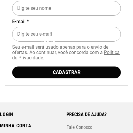
EXPERIÊNCIA MIZUNO NO APP
E-mail *
Baixe o aplicativo Mizuno e garanta
15% OFF
com cupom
APP15
.
Seu e-mail será usado apenas para o envio de
ofertas. Ao continuar, você concorda com a
Política
de Privacidade.
CADASTRAR
LOGIN
PRECISA DE AJUDA?
MINHA CONTA
Fale Conosco