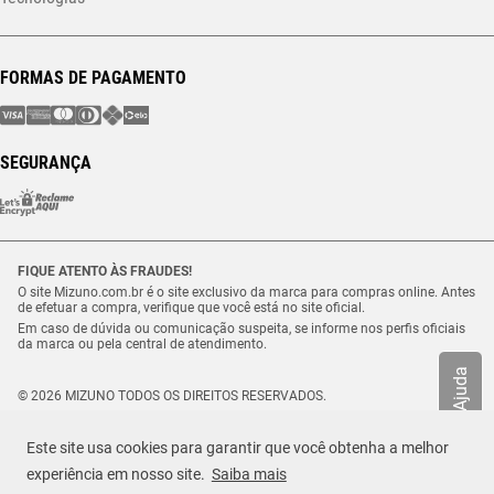
FORMAS DE PAGAMENTO
SEGURANÇA
FIQUE ATENTO ÀS FRAUDES!
O site Mizuno.com.br é o site exclusivo da marca para compras online. Antes
de efetuar a compra, verifique que você está no site oficial.
Em caso de dúvida ou comunicação suspeita, se informe nos perfis oficiais
da marca ou pela central de atendimento.
Ajuda
© 2026 MIZUNO TODOS OS DIREITOS RESERVADOS.
Vulcabras – SP Comércio de Artigos Esportivos Ltda. – CNPJ
18.565.468/0012-41
Este site usa cookies para garantir que você obtenha a melhor
Estrada Municipal Luiz Lopes Neto, n.º 21 – Tenentes – CEP. 37.640-000 –
Extrema/MG
experiência em nosso site.
Saiba mais