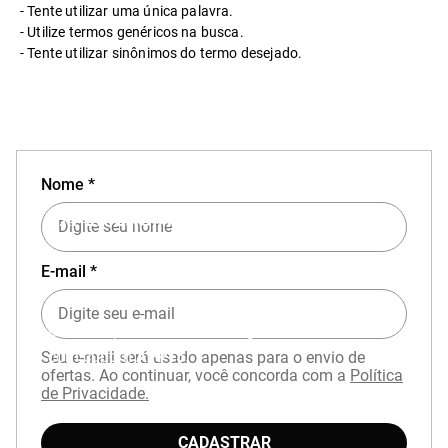
Tente utilizar uma única palavra.
Utilize termos genéricos na busca.
Tente utilizar sinônimos do termo desejado.
Nome *
EXPERIÊNCIA MIZUNO NO APP
E-mail *
Baixe o aplicativo Mizuno e garanta
15% OFF
com cupom
APP15
.
Seu e-mail será usado apenas para o envio de
ofertas. Ao continuar, você concorda com a
Política
de Privacidade.
CADASTRAR