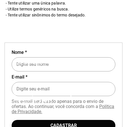
Tente utilizar uma única palavra.
Utilize termos genéricos na busca.
Tente utilizar sinônimos do termo desejado.
Nome *
EXPERIÊNCIA MIZUNO NO APP
E-mail *
Baixe o aplicativo Mizuno e garanta
15% OFF
com cupom
APP15
.
Seu e-mail será usado apenas para o envio de
ofertas. Ao continuar, você concorda com a
Política
de Privacidade.
CADASTRAR