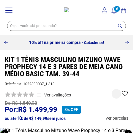
10% off na primeira compra -
Cadastre-se!
KIT 1 TÊNIS MASCULINO MIZUNO WAVE
PROPHECY 14 E 3 PARES DE MEIA CANO
MÉDIO BASIC TAM. 39-44
Referência
:
1022890037_1-813
Ver avaliações
R$
1
.
549
,
98
R$
1
.
499
,
99
3%
OFF
10
Ver parcelas
ou até
x de
R$
149
,
99
sem juros