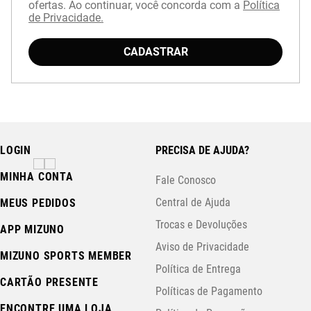
ofertas. Ao continuar, você concorda com a
Política
de Privacidade.
Baixe o aplicativo Mizuno e garanta
15% OFF
com cupom
APP15
.
CADASTRAR
LOGIN
PRECISA DE AJUDA?
MINHA CONTA
Fale Conosco
Central de Ajuda
MEUS PEDIDOS
Trocas e Devoluções
APP MIZUNO
Aviso de Privacidade
MIZUNO SPORTS MEMBER
Política de Entrega
CARTÃO PRESENTE
Políticas de Pagamento
ENCONTRE UMA LOJA