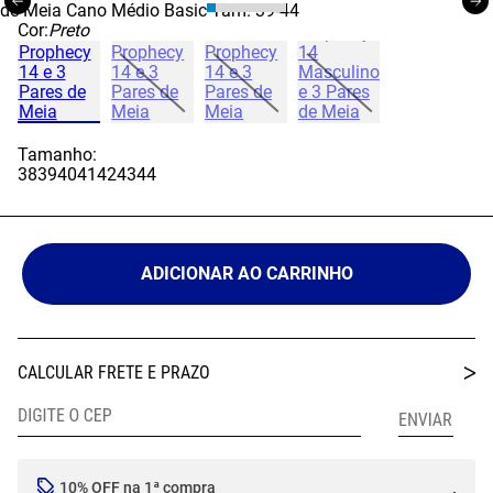
Cor:
Preto
Tamanho:
38
39
40
41
42
43
44
ADICIONAR AO CARRINHO
10% OFF na 1ª compra