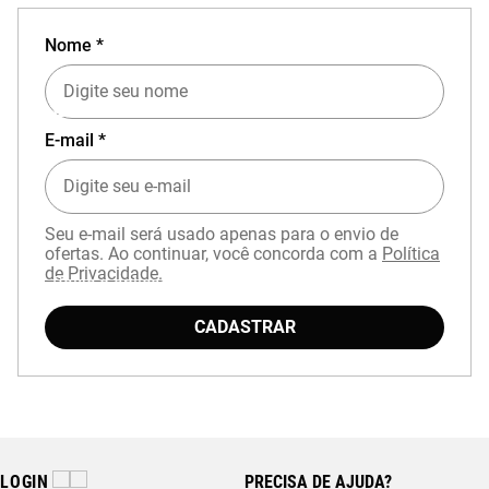
Nome *
EXPERIÊNCIA MIZUNO NO APP
E-mail *
Seu e-mail será usado apenas para o envio de
ofertas. Ao continuar, você concorda com a
Política
de Privacidade.
Baixe o aplicativo Mizuno e garanta
15% OFF
com cupom
APP15
.
CADASTRAR
LOGIN
PRECISA DE AJUDA?