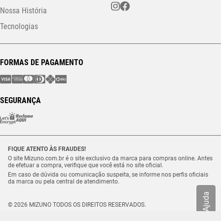
Nossa História
Tecnologias
FORMAS DE PAGAMENTO
SEGURANÇA
FIQUE ATENTO ÀS FRAUDES!
O site Mizuno.com.br é o site exclusivo da marca para compras online. Antes
de efetuar a compra, verifique que você está no site oficial.
Em caso de dúvida ou comunicação suspeita, se informe nos perfis oficiais
da marca ou pela central de atendimento.
Ajuda
© 2026 MIZUNO TODOS OS DIREITOS RESERVADOS.
Vulcabras – SP Comércio de Artigos Esportivos Ltda. – CNPJ
18.565.468/0012-41