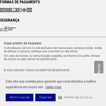
FORMAS DE PAGAMENTO
SEGURANÇA
FIQUE ATENTO ÀS FRAUDES!
O site Mizuno.com.br é o site exclusivo da marca para compras online. Antes
de efetuar a compra, verifique que você está no site oficial.
Em caso de dúvida ou comunicação suspeita, se informe nos perfis oficiais
da marca ou pela central de atendimento.
Ajuda
© 2026 MIZUNO TODOS OS DIREITOS RESERVADOS.
Vulcabras – SP Comércio de Artigos Esportivos Ltda. – CNPJ
18.565.468/0012-41
Este site usa cookies para garantir que você obtenha a melhor
Estrada Municipal Luiz Lopes Neto, n.º 21 – Tenentes – CEP. 37.640-000 –
R$ 49,99
Extrema/MG
experiência em nosso site.
Saiba mais
TAMANHO
Selecione o seu tamanho
ou até
1
x de
R$
49
,
99
Permitir cookies
Dispensar
Preferências de Cookie
ADICIONAR AO CARRINHO