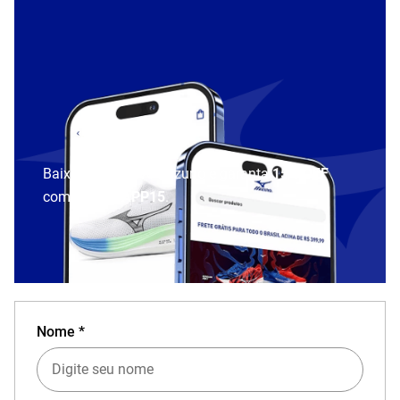
Baixe o aplicativo Mizuno e garanta
15% OFF
com cupom
APP15
.
Nome *