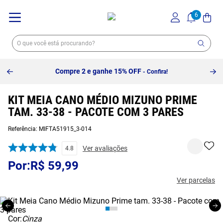
10% off na primeira compra -
- Confira!
C
KIT MEIA CANO MÉDIO MIZUNO PRIME
TAM. 33-38 - PACOTE COM 3 PARES
Referência
:
MIFTA51915_3-014
Ver avaliações
4.8
R$
59
,
99
Ver parcelas
Cor:
Cinza