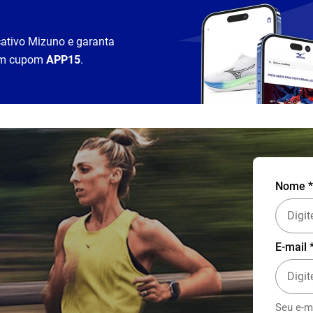
cativo Mizuno e garanta
m cupom
APP15
.
Nome *
E-mail 
Seu e-m