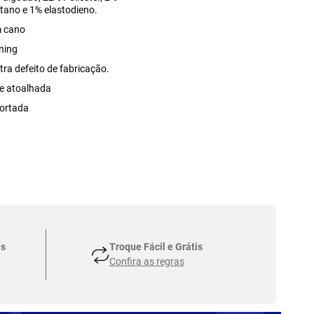
stano e 1% elastodieno.
 cano
ining
tra defeito de fabricação.
e atoalhada
ortada
as
Troque Fácil e Grátis
Confira as regras