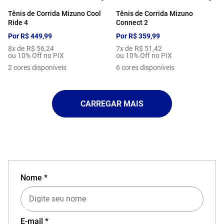
Tênis de Corrida Mizuno Cool
Tênis de Corrida Mizuno
Ride 4
Connect 2
Por
R$
449
,
99
Por
R$
359
,
99
8
x de
R$
56
,
24
7
x de
R$
51
,
42
ou 10% Off no PIX
ou 10% Off no PIX
2
cores disponíveis
6
cores disponíveis
Nome *
EXPERIÊNCIA MIZUNO NO APP
E-mail *