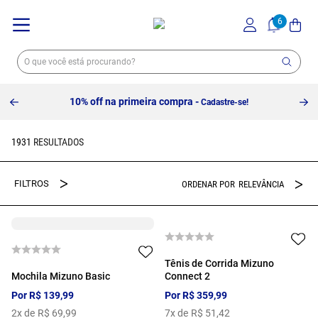
10% off na primeira compra -
Cadastre-se!
1931
RELEVÂNCIA
Tênis de Corrida Mizuno
Mochila Mizuno Basic
Connect 2
Por
R$
139
,
99
Por
R$
359
,
99
2
x de
R$
69
,
99
7
x de
R$
51
,
42