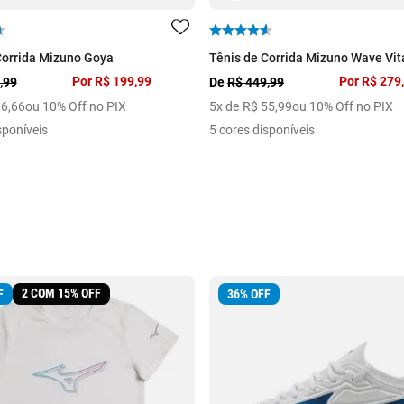
Corrida Mizuno Goya
Tênis de Corrida Mizuno Wave Vita
Por
R$ 199,99
Por
R$ 279
,99
De
R$ 449,99
66
,
66
ou 10% Off no PIX
5
x de
R$
55
,
99
ou 10% Off no PIX
sponíveis
5 cores disponíveis
2 COM 15% OFF
F
36
%
OFF