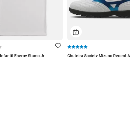
Infantil Energy Stamp Jr
Chuteira Society Mizuno Regent AS
Por
R$ 59,99
Por
R$ 179
99
De
R$ 279,99
59
,
99
ou 10% Off no PIX
3
x de
R$
59
,
99
ou 10% Off no PIX
onível
10 cores disponíveis