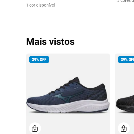
13 cores d
1 cor disponível
Mais vistos
39
%
OFF
39
%
OF