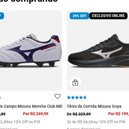
EXCLUSIVO ONLINE
F
39
%
OFF
de Campo Mizuno Morelia Club MD
Tênis de Corrida Mizuno Goya
Por
R$ 249,99
Por
R$ 199
,99
De
R$ 329,99
62
,
49
ou 10% Off no PIX
3
x de
R$
66
,
66
ou 10% Off no PIX