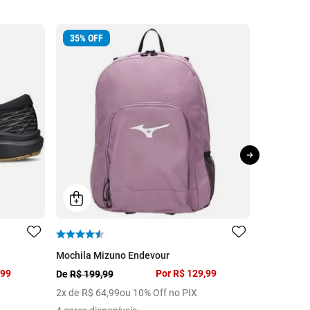
35
%
OFF
20
%
OFF
Mochila Mizuno Endevour
Tênis de C
,99
Por
R$ 129,99
De
R$ 199,99
De
R$ 499,
2
x de
R$
64
,
99
ou 10% Off no PIX
7
x de
R$
5