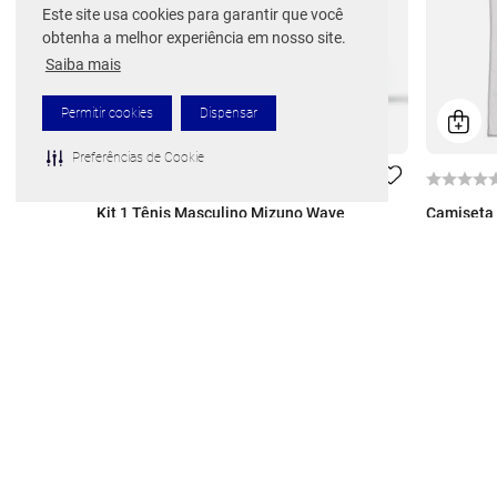
Este site usa cookies para garantir que você
obtenha a melhor experiência em nosso site.
Saiba mais
Permitir cookies
Dispensar
Preferências de Cookie
Kit 1 Tênis Masculino Mizuno Wave
Camiseta 
Prophecy 13 e 3 Pares de Meia Cano Médio
De
R$ 89,
Por
R$ 999,99
De
R$ 1.849,98
1
x de
R$
10
x de
R$
99
,
99
ou 10% Off no PIX
1 cor disp
3 cores disponíveis