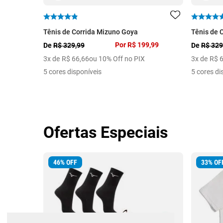
Tênis de Corrida Mizuno Goya
Tênis de 
Por
R$ 199,99
De
R$ 329,99
De
R$ 329
3
x de
R$
66
,
66
ou 10% Off no PIX
3
x de
R$
5 cores disponíveis
5 cores di
Ofertas Especiais
46
%
OFF
33
%
OF