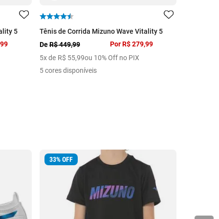
lity 5
Tênis de Corrida Mizuno Wave Vitality 5
Tênis de C
,99
Por
R$ 279,99
De
R$ 449,99
De
R$ 329,
5
x de
R$
55
,
99
ou 10% Off no PIX
3
x de
R$
6
5 cores disponíveis
5 cores dis
33
%
OFF
25
%
OFF