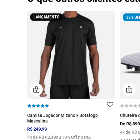
LANÇAMENTO
38
%
OF
Camisa Jogador Mizuno x Botafogo
Chuteira 
Masculina
De
R$ 399
R$ 249,99
4
x de
R$
4
x de
R$
62
,
49
ou 10% Off no PIX