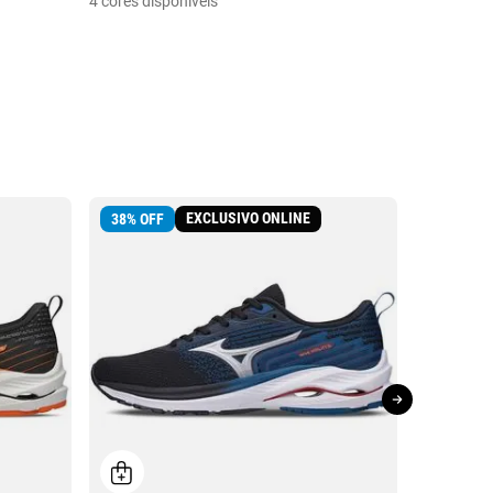
4 cores disponíveis
8 cores dis
EXCLUSIVO ONLINE
38
%
OFF
39
%
OFF