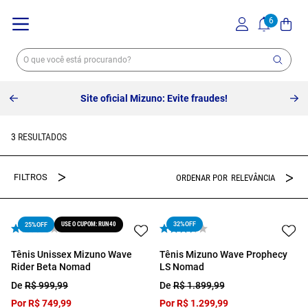
Frete grátis sem valor mínimo.
3
RELEVÂNCIA
USE O CUPOM: RUN40
32%
OFF
25%
OFF
Tênis Unissex Mizuno Wave
Tênis Mizuno Wave Prophecy
Rider Beta Nomad
LS Nomad
De
R$
999
,
99
De
R$
1
.
899
,
99
Por
R$
749
,
99
Por
R$
1
.
299
,
99