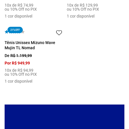
10
x de
R$
74
,
99
10
x de
R$
129
,
99
ou 10% Off no PIX
ou 10% Off no PIX
1
cor disponível
1
cor disponível
21%
OFF
Tênis Unissex Mizuno Wave
Mujin TL Nomad
De
R$
1
.
199
,
99
Por
R$
949
,
99
10
x de
R$
94
,
99
ou 10% Off no PIX
1
cor disponível