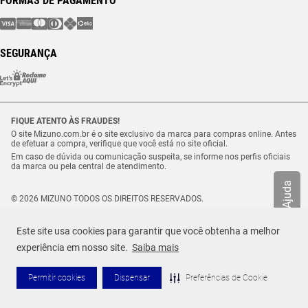
FORMAS DE PAGAMENTO
SEGURANÇA
FIQUE ATENTO ÀS FRAUDES!
O site Mizuno.com.br é o site exclusivo da marca para compras online. Antes
de efetuar a compra, verifique que você está no site oficial.
Em caso de dúvida ou comunicação suspeita, se informe nos perfis oficiais
da marca ou pela central de atendimento.
Ajuda
© 2026 MIZUNO TODOS OS DIREITOS RESERVADOS.
Vulcabras – SP Comércio de Artigos Esportivos Ltda. – CNPJ
18.565.468/0012-41
Este site usa cookies para garantir que você obtenha a melhor
Estrada Municipal Luiz Lopes Neto, n.º 21 – Tenentes – CEP. 37.640-000 –
Extrema/MG
experiência em nosso site.
Saiba mais
Permitir cookies
Dispensar
Preferências de Cookie