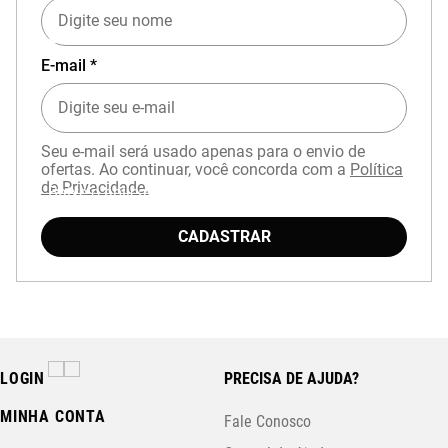
EXPERIÊNCIA MIZUNO NO APP
E-mail *
Seu e-mail será usado apenas para o envio de
ofertas. Ao continuar, você concorda com a
Política
de Privacidade.
Baixe o aplicativo Mizuno e garanta
15% OFF
com cupom
APP15
.
CADASTRAR
LOGIN
PRECISA DE AJUDA?
MINHA CONTA
Fale Conosco