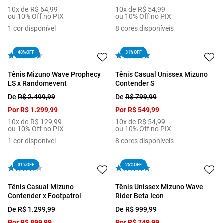
10
x de
R$
64
,
99
10
x de
R$
54
,
99
ou 10% Off no PIX
ou 10% Off no PIX
1
cor disponível
8
cores disponíveis
48%
OFF
31%
OFF
Tênis Mizuno Wave Prophecy
Tênis Casual Unissex Mizuno
LS x Randomevent
Contender S
De
R$
2
.
499
,
99
De
R$
799
,
99
Por
R$
1
.
299
,
99
Por
R$
549
,
99
10
x de
R$
129
,
99
10
x de
R$
54
,
99
ou 10% Off no PIX
ou 10% Off no PIX
1
cor disponível
8
cores disponíveis
31%
OFF
25%
OFF
Tênis Casual Mizuno
Tênis Unissex Mizuno Wave
Contender x Footpatrol
Rider Beta Icon
De
R$
1
.
299
,
99
De
R$
999
,
99
Por
R$
899
,
99
Por
R$
749
,
99