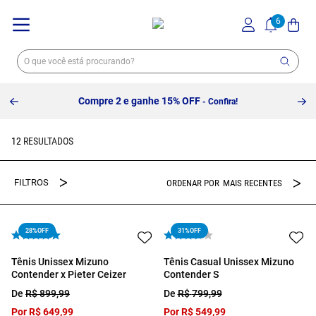
Compre 2 e ganhe 15% OFF
- Confira!
12
MAIS RECENTES
28%
OFF
31%
OFF
Tênis Unissex Mizuno
Tênis Casual Unissex Mizuno
Contender x Pieter Ceizer
Contender S
De
R$
899
,
99
De
R$
799
,
99
Por
R$
649
,
99
Por
R$
549
,
99