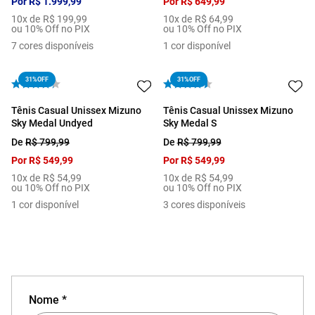
Por
R$
1
.
999
,
99
Por
R$
649
,
99
10
x de
R$
199
,
99
10
x de
R$
64
,
99
ou 10% Off no PIX
ou 10% Off no PIX
7
cores disponíveis
1
cor disponível
31%
OFF
31%
OFF
Tênis Casual Unissex Mizuno
Tênis Casual Unissex Mizuno
Sky Medal Undyed
Sky Medal S
De
R$
799
,
99
De
R$
799
,
99
Por
R$
549
,
99
Por
R$
549
,
99
10
x de
R$
54
,
99
10
x de
R$
54
,
99
ou 10% Off no PIX
ou 10% Off no PIX
1
cor disponível
3
cores disponíveis
Nome *