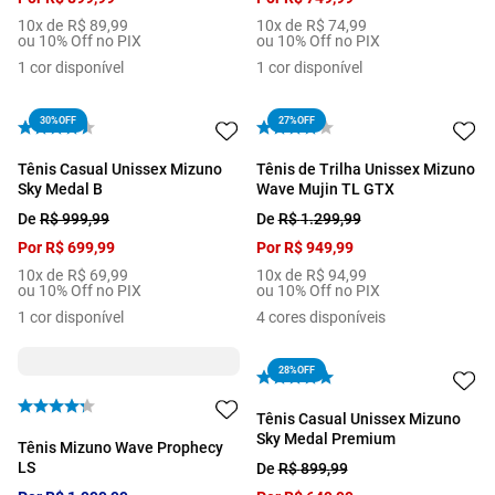
10
x de
R$
89
,
99
10
x de
R$
74
,
99
ou 10% Off no PIX
ou 10% Off no PIX
1
cor disponível
1
cor disponível
30%
OFF
27%
OFF
Tênis Casual Unissex Mizuno
Tênis de Trilha Unissex Mizuno
Sky Medal B
Wave Mujin TL GTX
De
R$
999
,
99
De
R$
1
.
299
,
99
Por
R$
699
,
99
Por
R$
949
,
99
10
x de
R$
69
,
99
10
x de
R$
94
,
99
ou 10% Off no PIX
ou 10% Off no PIX
1
cor disponível
4
cores disponíveis
28%
OFF
Tênis Casual Unissex Mizuno
Sky Medal Premium
Tênis Mizuno Wave Prophecy
LS
De
R$
899
,
99