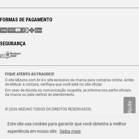
FORMAS DE PAGAMENTO
SEGURANÇA
FIQUE ATENTO ÀS FRAUDES!
O site Mizuno.com.br é o site exclusivo da marca para compras online. Antes
de efetuar a compra, verifique que você está no site oficial.
Em caso de dúvida ou comunicação suspeita, se informe nos perfis oficiais
da marca ou pela central de atendimento.
Ajuda
© 2026 MIZUNO TODOS OS DIREITOS RESERVADOS.
Vulcabras – SP Comércio de Artigos Esportivos Ltda. – CNPJ
18.565.468/0012-41
Este site usa cookies para garantir que você obtenha a melhor
Estrada Municipal Luiz Lopes Neto, n.º 21 – Tenentes – CEP. 37.640-000 –
Extrema/MG
experiência em nosso site.
Saiba mais