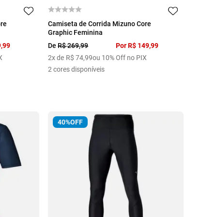
P
M
G
GG
ore
Camiseta de Corrida Mizuno Core
Graphic Feminina
9
,
99
De
R$
269
,
99
Por
R$
149
,
99
X
2
x de
R$
74
,
99
ou 10% Off no PIX
2
cores disponíveis
40%
OFF