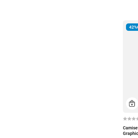
42%
P
Camiset
Graphic