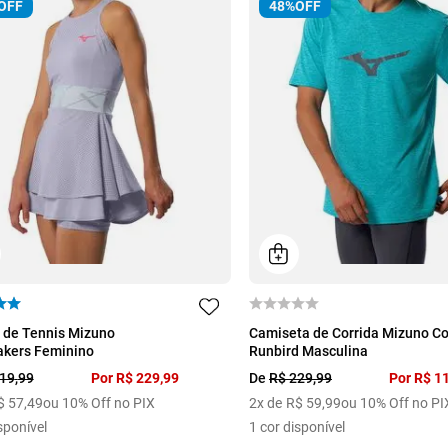
OFF
48%
OFF
P
M
G
GG
 de Tennis Mizuno
Camiseta de Corrida Mizuno C
akers Feminino
Runbird Masculina
19
,
99
Por
R$
229
,
99
De
R$
229
,
99
Por
R$
1
$
57
,
49
ou 10% Off no PIX
2
x de
R$
59
,
99
ou 10% Off no PI
sponível
1
cor disponível