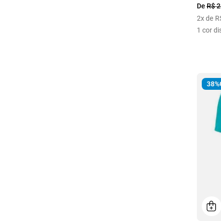
De
R$
2
2
x de
R
1
cor di
38%