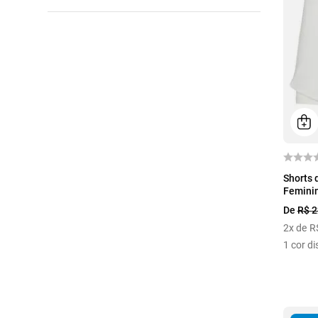
JOELHEIRAS
31
32
33
34
KIMONO
35
36
37
38
KIMONOS
39
40
41
42
MEIAS
43
44
45
46
REGATAS
47
48
33-34
33-38
SHORTS E BERMUDAS
35-36
37-38
39-40
39-44
TENNIS
41-42
43-44
P
M
G
Shorts 
TOPS ESPORTIVOS
G
GG
EG
U
Femini
TRILHA
De
R$
2
2
x de
R
VESTIDOS E SAIAS
1
cor di
VÔLEI