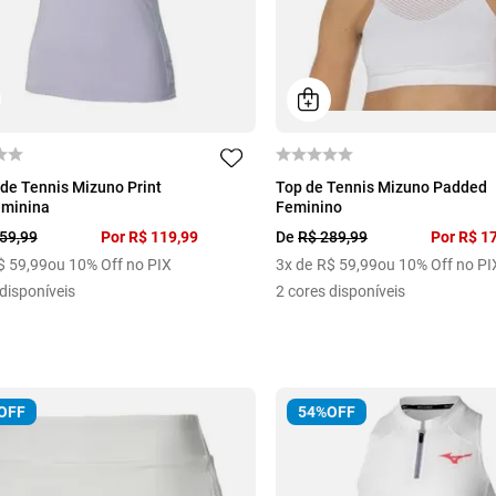
GG
P
M
G
GG
de Tennis Mizuno Print
Top de Tennis Mizuno Padded
eminina
Feminino
59
,
99
Por
R$
119
,
99
De
R$
289
,
99
Por
R$
1
$
59
,
99
ou 10% Off no PIX
3
x de
R$
59
,
99
ou 10% Off no PI
disponíveis
2
cores disponíveis
OFF
54%
OFF