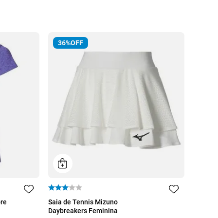
36%
OFF
G
GG
ore
Saia de Tennis Mizuno
Daybreakers Feminina