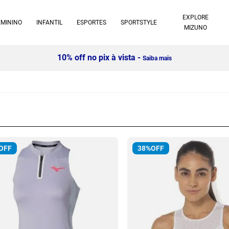
EXPLORE
EMININO
INFANTIL
ESPORTES
SPORTSTYLE
MIZUNO
Compre 2 itens e ganhe 15% OFF
- Confira!
OFF
38%
OFF