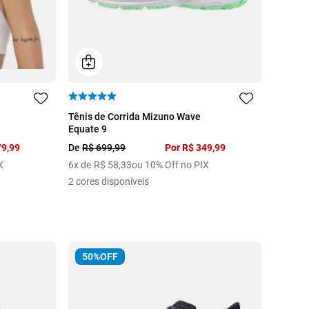
34
36
37
39
40
Tênis de Corrida Mizuno Wave
Equate 9
79
,
99
De
R$
699
,
99
Por
R$
349
,
99
X
6
x de
R$
58
,
33
ou 10% Off no PIX
2
cores disponíveis
50%
OFF