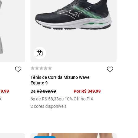
38
39
40
41
42
Tênis de Corrida Mizuno Wave
Equate 9
19
,
99
De
R$
699
,
99
Por
R$
349
,
99
X
6
x de
R$
58
,
33
ou 10% Off no PIX
2
cores disponíveis