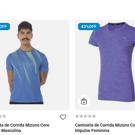
OFF
43%
OFF
M
G
P
M
G
GG
a de Corrida Mizuno Core
Camiseta de Corrida Mizuno C
 Masculina
Impulse Feminina