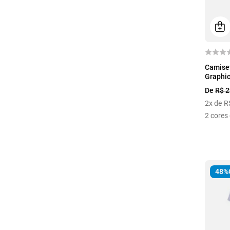
P
Camiset
Graphic
De
R$
2
2
x de
R
2
cores 
48%