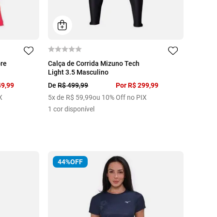
GG
ore
Calça de Corrida Mizuno Tech
Light 3.5 Masculino
49
,
99
De
R$
499
,
99
Por
R$
299
,
99
X
5
x de
R$
59
,
99
ou 10% Off no PIX
1
cor disponível
44%
OFF