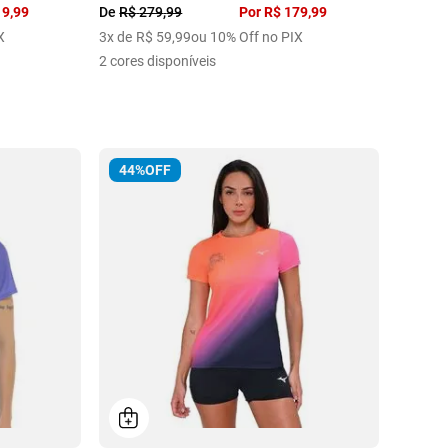
19
,
99
De
R$
279
,
99
Por
R$
179
,
99
X
3
x de
R$
59
,
99
ou 10% Off no PIX
2
cores disponíveis
44%
OFF