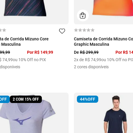
M
GG
P
M
G
GG
a de Corrida Mizuno Core
Camiseta de Corrida Mizuno C
 Masculina
Graphic Masculina
99
,
99
Por
R$
149
,
99
De
R$
299
,
99
Por
R$
1
$
74
,
99
ou 10% Off no PIX
2
x de
R$
74
,
99
ou 10% Off no PI
disponíveis
2
cores disponíveis
2 COM 15% OFF
44%
OFF
OFF