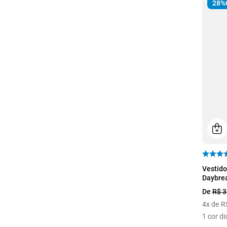
28%
P
Vestido
Daybre
De
R$
3
4
x de
R
1
cor di