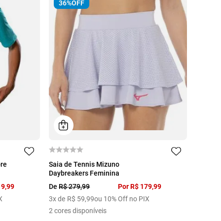
36%
OFF
EG
G
GG
ore
Saia de Tennis Mizuno
Daybreakers Feminina
19
,
99
De
R$
279
,
99
Por
R$
179
,
99
X
3
x de
R$
59
,
99
ou 10% Off no PIX
2
cores disponíveis