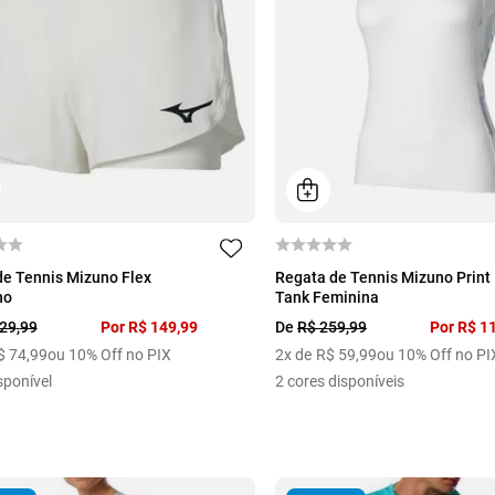
G
GG
de Tennis Mizuno Flex
Regata de Tennis Mizuno Print
no
Tank Feminina
29
,
99
Por
R$
149
,
99
De
R$
259
,
99
Por
R$
1
$
74
,
99
ou 10% Off no PIX
2
x de
R$
59
,
99
ou 10% Off no PI
sponível
2
cores disponíveis