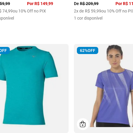
59
,
99
Por
R$
149
,
99
De
R$
209
,
99
Por
R$
1
$
74
,
99
ou 10% Off no PIX
2
x de
R$
59
,
99
ou 10% Off no PI
sponível
1
cor disponível
OFF
62%
OFF