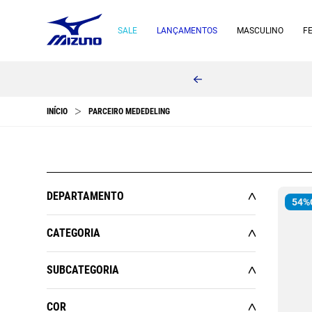
SALE
LANÇAMENTOS
MASCULINO
F
PARCEIRO MEDEDELING
DEPARTAMENTO
54%
MASCULINO
CATEGORIA
ESPORTES
ACESSÓRIOS
SUBCATEGORIA
FEMININO
CALÇADOS
AGASALHOS
CALÇADOS
COR