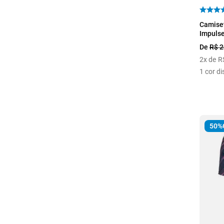
P
Camiset
Impuls
De
R$
2
2
x de
R
1
cor di
50%