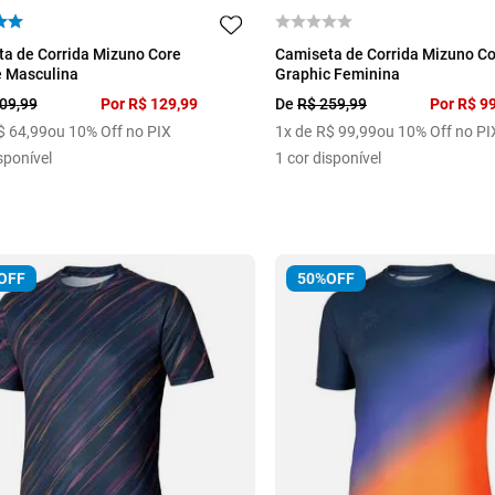
M
G
GG
EG
P
M
a de Corrida Mizuno Core
Camiseta de Corrida Mizuno C
e Masculina
Graphic Feminina
09
,
99
Por
R$
129
,
99
De
R$
259
,
99
Por
R$
9
$
64
,
99
ou 10% Off no PIX
1
x de
R$
99
,
99
ou 10% Off no PI
sponível
1
cor disponível
OFF
50%
OFF