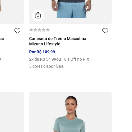
P
M
G
GG
EG
ic
Camiseta de Treino Masculina
Mizuno Lifestyle
Por
R$
109
,
99
X
2
x de
R$
54
,
99
ou 10% Off no PIX
5
cores disponíveis