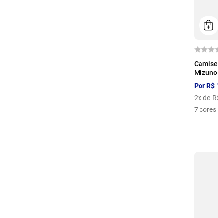
P
Camiset
Mizuno 
Por
R$
2
x de
R
7
cores 