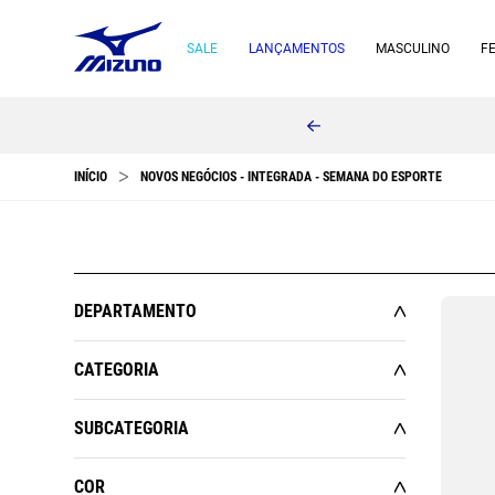
SALE
LANÇAMENTOS
MASCULINO
F
NOVOS NEGÓCIOS - INTEGRADA - SEMANA DO ESPORTE
DEPARTAMENTO
MASCULINO
CATEGORIA
FEMININO
ACESSÓRIOS
SUBCATEGORIA
ESPORTES
CALÇADOS
BOLSAS E MOCHILAS
KIDS
COR