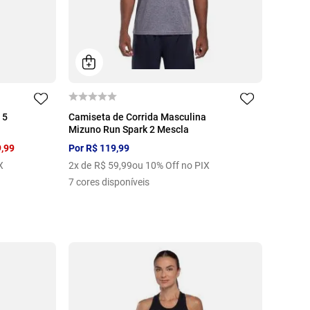
P
M
G
GG
EG
 5
Camiseta de Corrida Masculina
Mizuno Run Spark 2 Mescla
9
,
99
Por
R$
119
,
99
X
2
x de
R$
59
,
99
ou 10% Off no PIX
7
cores disponíveis