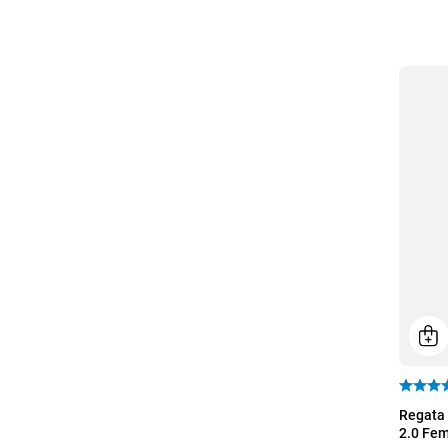
P
Regata 
2.0 Fem