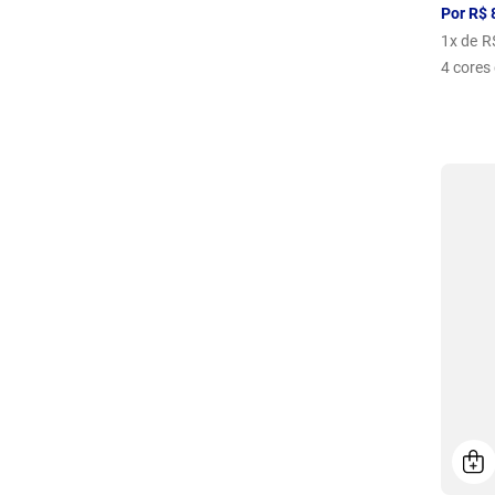
Por
R$
1
x de
R
4
cores 