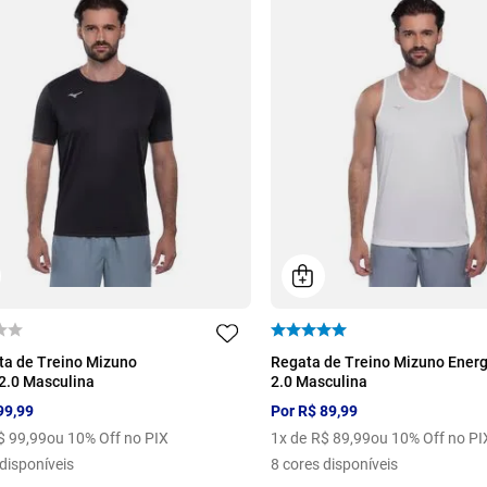
M
G
GG
P
M
G
GG
a de Treino Mizuno
Regata de Treino Mizuno Ener
2.0 Masculina
2.0 Masculina
99
,
99
Por
R$
89
,
99
$
99
,
99
ou 10% Off no PIX
1
x de
R$
89
,
99
ou 10% Off no PI
disponíveis
8
cores disponíveis