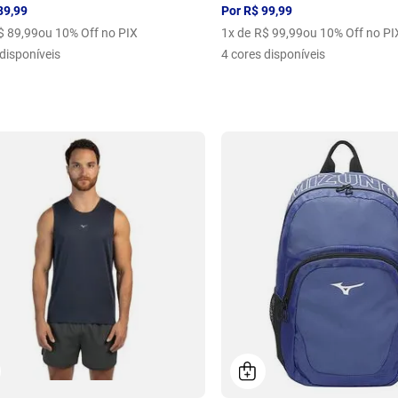
89
,
99
Por
R$
99
,
99
$
89
,
99
ou 10% Off no PIX
1
x de
R$
99
,
99
ou 10% Off no PI
disponíveis
4
cores disponíveis