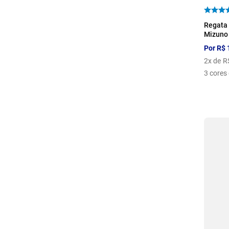
P
Regata 
Mizuno
Por
R$
2
x de
R
3
cores 