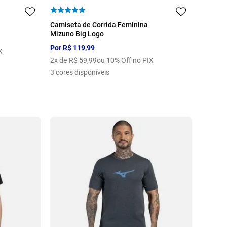
P
M
G
GG
Camiseta de Corrida Feminina
Mizuno Big Logo
Por
R$
119
,
99
X
2
x de
R$
59
,
99
ou 10% Off no PIX
3
cores disponíveis