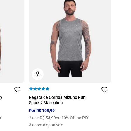
P
M
G
GG
gy
Regata de Corrida Mizuno Run
Spark 2 Masculina
Por
R$
109
,
99
X
2
x de
R$
54
,
99
ou 10% Off no PIX
3
cores disponíveis