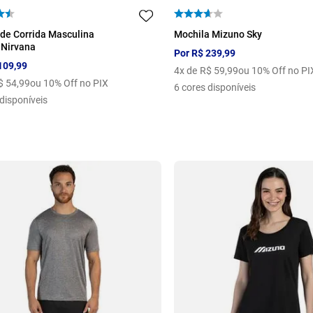
M
G
GG
EG
U
de Corrida Masculina
Mochila Mizuno Sky
 Nirvana
Por
R$
239
,
99
109
,
99
4
x de
R$
59
,
99
ou 10% Off no PI
$
54
,
99
ou 10% Off no PIX
6
cores disponíveis
disponíveis