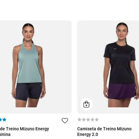
M
G
GG
EG
P
M
G
GG
de Treino Mizuno Energy
Camiseta de Treino Mizuno
inina
Energy 2.0