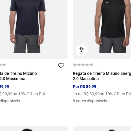
M
G
GG
P
M
G
GG
a de Treino Mizuno
Regata de Treino Mizuno Ener
2.0 Masculina
2.0 Masculina
99
,
99
Por
R$
89
,
99
$
99
,
99
ou 10% Off no PIX
1
x de
R$
89
,
99
ou 10% Off no PI
disponíveis
8
cores disponíveis