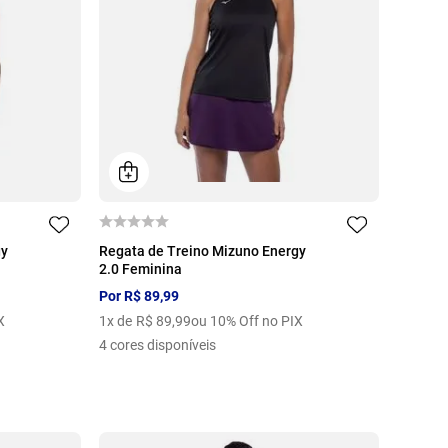
P
M
G
GG
gy
Regata de Treino Mizuno Energy
2.0 Feminina
Por
R$
89
,
99
X
1
x de
R$
89
,
99
ou 10% Off no PIX
4
cores disponíveis