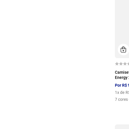
39
40
41
42
43
44
33-38
39-44
P
M
G
GG
EG
U
P
Camiset
Energy 
Por
R$
1
x de
R
7
cores 