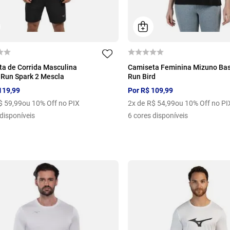
M
G
GG
P
M
G
GG
a de Corrida Masculina
Camiseta Feminina Mizuno Bas
Run Spark 2 Mescla
Run Bird
119
,
99
Por
R$
109
,
99
$
59
,
99
ou 10% Off no PIX
2
x de
R$
54
,
99
ou 10% Off no PI
disponíveis
6
cores disponíveis