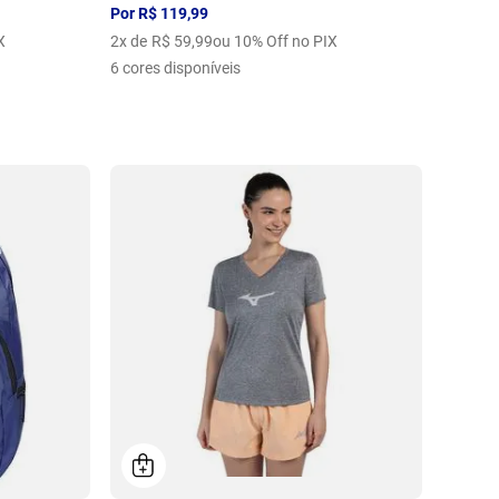
Por
R$
119
,
99
X
2
x de
R$
59
,
99
ou 10% Off no PIX
6
cores disponíveis