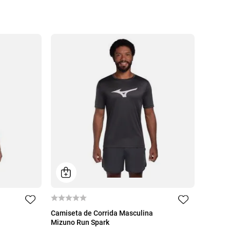
EG
P
M
G
GG
EG
Camiseta de Corrida Masculina
Mizuno Run Spark