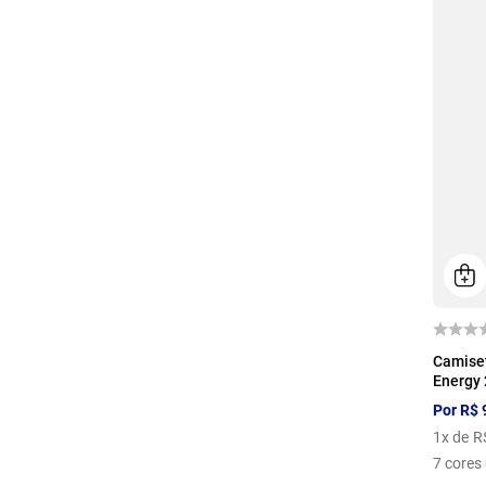
P
Camiset
Energy 
Por
R$
1
x de
R
7
cores 