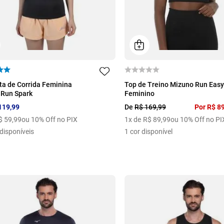
M
G
GG
P
M
G
GG
a de Corrida Feminina
Top de Treino Mizuno Run Easy
 Run Spark
Feminino
119
,
99
De
R$
169
,
99
Por
R$
8
$
59
,
99
ou 10% Off no PIX
1
x de
R$
89
,
99
ou 10% Off no PI
disponíveis
1
cor disponível