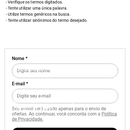
Verifique os termos digitados.
Tente utilizar uma única palavra.
Utilize termos genéricos na busca.
Tente utilizar sinônimos do termo desejado.
Nome *
EXPERIÊNCIA MIZUNO NO APP
E-mail *
Baixe o aplicativo Mizuno e garanta
15% OFF
com cupom
APP15
.
Seu e-mail será usado apenas para o envio de
ofertas. Ao continuar, você concorda com a
Política
de Privacidade.