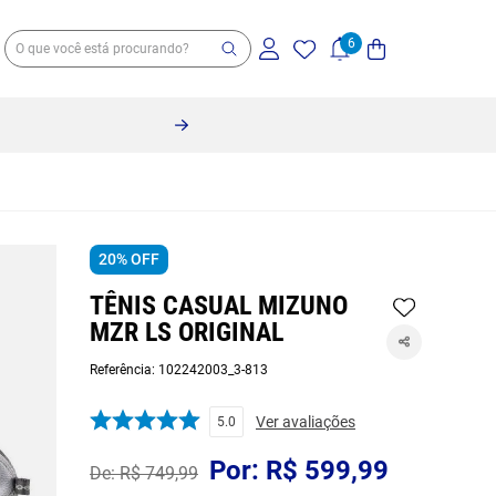
20%
OFF
TÊNIS CASUAL MIZUNO
MZR LS ORIGINAL
Referência
:
102242003_3-813
Ver avaliações
5.0
R$
599
,
99
R$
749
,
99