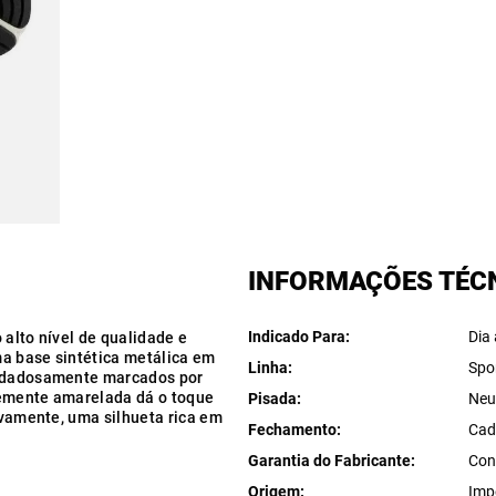
INFORMAÇÕES TÉC
Indicado Para
Dia 
 alto nível de qualidade e
ma base sintética metálica em
Linha
Spo
cuidadosamente marcados por
vemente amarelada dá o toque
Pisada
Neu
tivamente, uma silhueta rica em
Fechamento
Cad
Garantia do Fabricante
Con
Origem
Imp