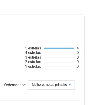
5
estrelas
4
4
estrelas
0
3
estrelas
0
2
estrelas
0
1
estrelas
0
Ordernar por:
Melhores notas primeiro