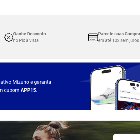
Ganhe Desconto
Parcele suas Compr
no Pix à vista
em até 10x sem juros
cativo Mizuno e garanta
m cupom
APP15
.