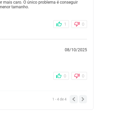
er mais caro. O único problema é conseguir
 menor tamanho.
1
0
08/10/2025
0
0
1 - 4
de
4