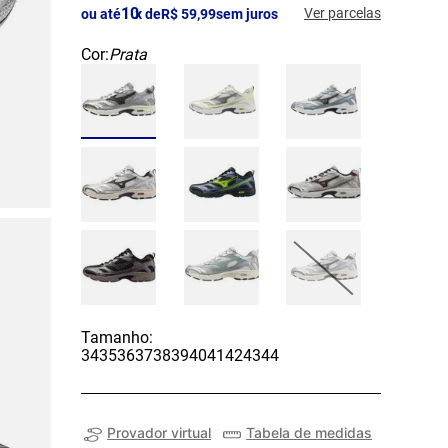
10
Ver parcelas
ou até
x de
R$
59
,
99
sem juros
Cor:
Prata
Tamanho:
34
35
36
37
38
39
40
41
42
43
44
Provador virtual
Tabela de medidas