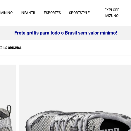
EXPLORE
EMININO
INFANTIL
ESPORTES
SPORTSTYLE
MIZUNO
10% off no pix à vista -
Saiba mais
R LS ORIGINAL