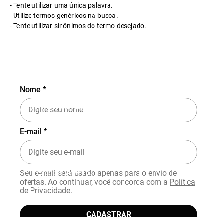
Tente utilizar uma única palavra.
Utilize termos genéricos na busca.
Tente utilizar sinônimos do termo desejado.
Nome *
EXPERIÊNCIA MIZUNO NO APP
E-mail *
Baixe o aplicativo Mizuno e garanta
15% OFF
com cupom
APP15
.
Seu e-mail será usado apenas para o envio de
ofertas. Ao continuar, você concorda com a
Política
de Privacidade.
CADASTRAR