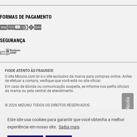
FORMAS DE PAGAMENTO
SEGURANÇA
FIQUE ATENTO ÀS FRAUDES!
O site Mizuno.com.br é o site exclusivo da marca para compras online. Antes
de efetuar a compra, verifique que você está no site oficial.
Em caso de dúvida ou comunicação suspeita, se informe nos perfis oficiais
da marca ou pela central de atendimento.
Ajuda
© 2026 MIZUNO TODOS OS DIREITOS RESERVADOS.
Vulcabras – SP Comércio de Artigos Esportivos Ltda. – CNPJ
18.565.468/0012-41
Este site usa cookies para garantir que você obtenha a melhor
Estrada Municipal Luiz Lopes Neto, n.º 21 – Tenentes – CEP. 37.640-000 –
R$ 549,99
Extrema/MG
experiência em nosso site.
Saiba mais
TAMANHO
Selecione o seu tamanho
ou até
10
x de
R$
54
,
99