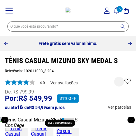
10% off no pix à vista -
Saiba mais
TÊNIS CASUAL MIZUNO SKY MEDAL S
Referência
:
102011003_3-204
Ver avaliações
4.0
R$
799
,
99
R$
549
,
99
31%
OFF
10
Ver parcelas
ou até
x de
R$
54
,
99
sem juros
USE O CUPOM: RUN80
Cor:
Bege