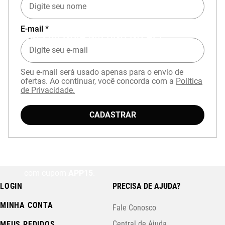
E-mail *
EXPERIÊNCIA MIZUNO NO APP
Seu e-mail será usado apenas para o envio de
ofertas. Ao continuar, você concorda com a
Política
de Privacidade.
CADASTRAR
Baixe o aplicativo Mizuno e garanta
15% OFF
com cupom
APP15
.
LOGIN
PRECISA DE AJUDA?
MINHA CONTA
Fale Conosco
Central de Ajuda
MEUS PEDIDOS