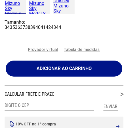
Tamanho:
34
35
36
37
38
39
40
41
42
43
44
Provador virtual
Tabela de medidas
ADICIONAR AO CARRINHO
10% OFF na 1ª compra