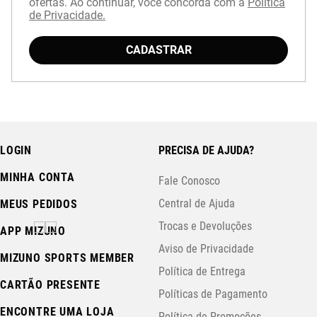
ofertas. Ao continuar, você concorda com a
Política
de Privacidade.
CADASTRAR
Baixe o aplicativo Mizuno e garanta
15% OFF
com cupom
APP15
.
LOGIN
PRECISA DE AJUDA?
MINHA CONTA
Fale Conosco
Central de Ajuda
MEUS PEDIDOS
Trocas e Devoluções
APP MIZUNO
Aviso de Privacidade
MIZUNO SPORTS MEMBER
Política de Entrega
CARTÃO PRESENTE
Políticas de Pagamento
ENCONTRE UMA LOJA
Política de Promoções