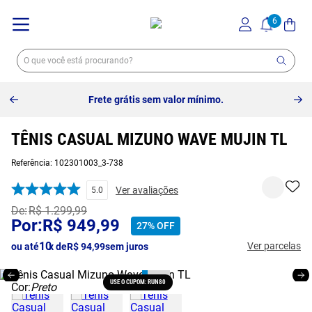
Frete grátis sem valor mínimo.
TÊNIS CASUAL MIZUNO WAVE MUJIN TL
Referência
:
102301003_3-738
Ver avaliações
5.0
R$
1
.
299
,
99
R$
949
,
99
27%
OFF
10
Ver parcelas
ou até
x de
R$
94
,
99
sem juros
USE O CUPOM: RUN80
Cor:
Preto