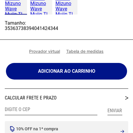
Tamanho:
35
36
37
38
39
40
41
42
43
44
Provador virtual
Tabela de medidas
ADICIONAR AO CARRINHO
10% OFF na 1ª compra