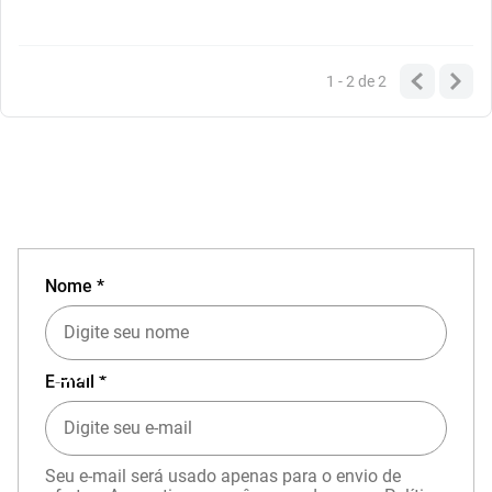
1 - 2
de
2
Nome *
EXPERIÊNCIA MIZUNO NO APP
E-mail *
Seu e-mail será usado apenas para o envio de