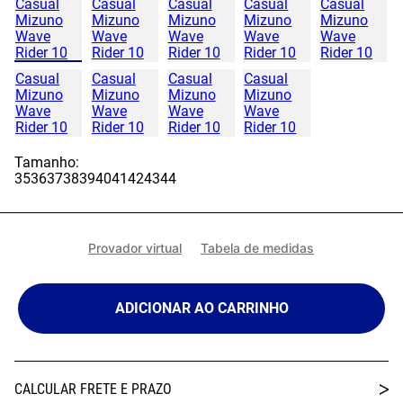
Tamanho:
35
36
37
38
39
40
41
42
43
44
Provador virtual
Tabela de medidas
ADICIONAR AO CARRINHO