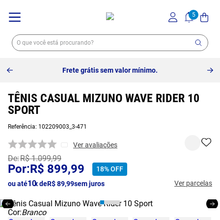
Frete grátis sem valor mínimo.
TÊNIS CASUAL MIZUNO WAVE RIDER 10
SPORT
Referência
:
102209003_3-471
Ver avaliações
R$
1
.
099
,
99
R$
899
,
99
18%
OFF
10
Ver parcelas
ou até
x de
R$
89
,
99
sem juros
Cor:
Branco