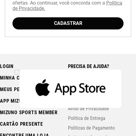
ofertas. Ao continuar, você concorda com a
Política
de Privacidade.
Baixe o aplicativo Mizuno e garanta
15% OFF
com cupom
APP15
.
CADASTRAR
LOGIN
PRECISA DE AJUDA?
MINHA CONTA
Fale Conosco
Central de Ajuda
MEUS PEDIDOS
Trocas e Devoluções
APP MIZUNO
Aviso de Privacidade
MIZUNO SPORTS MEMBER
Política de Entrega
CARTÃO PRESENTE
Políticas de Pagamento
ENCONTRE UMA LOJA