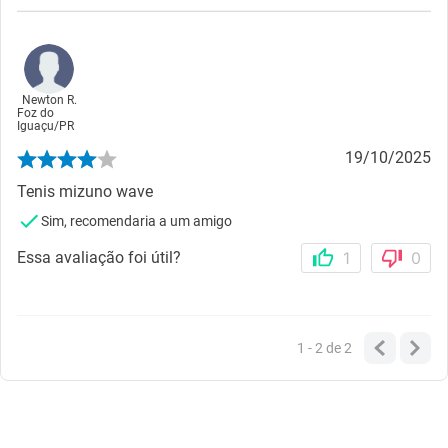
Newton R.
Foz do
Iguaçu
/
PR
19/10/2025
Tenis mizuno wave
Sim, recomendaria a um amigo
Essa avaliação foi útil?
1
0
1 - 2
de
2