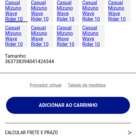
Tamanho:
36
37
38
39
40
41
42
43
44
Provador virtual
Tabela de medidas
ADICIONAR AO CARRINHO