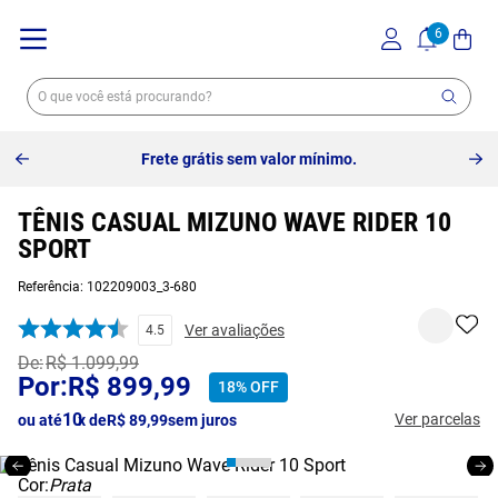
Frete grátis sem valor mínimo.
TÊNIS CASUAL MIZUNO WAVE RIDER 10
SPORT
Referência
:
102209003_3-680
Ver avaliações
4.5
R$
1
.
099
,
99
R$
899
,
99
18%
OFF
10
Ver parcelas
ou até
x de
R$
89
,
99
sem juros
Cor:
Prata