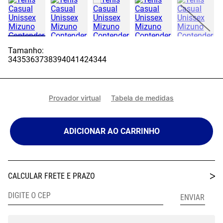
Tamanho:
34
35
36
37
38
39
40
41
42
43
44
Provador virtual
Tabela de medidas
ADICIONAR AO CARRINHO