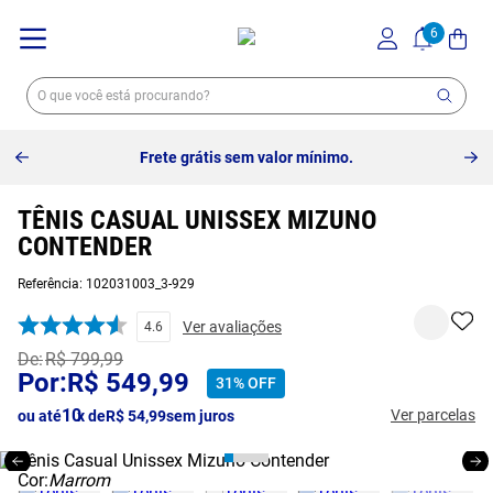
Frete grátis sem valor mínimo.
TÊNIS CASUAL UNISSEX MIZUNO
CONTENDER
Referência
:
102031003_3-929
Ver avaliações
4.6
R$
799
,
99
R$
549
,
99
31%
OFF
10
Ver parcelas
ou até
x de
R$
54
,
99
sem juros
Cor:
Marrom