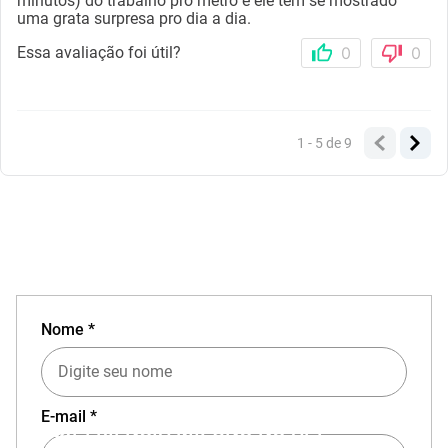
minutos) do trabalho pro metrô e ele tem se mostrado
uma grata surpresa pro dia a dia.
Essa avaliação foi útil?
0
0
1 - 5
de
9
Nome *
E-mail *
EXPERIÊNCIA MIZUNO NO APP