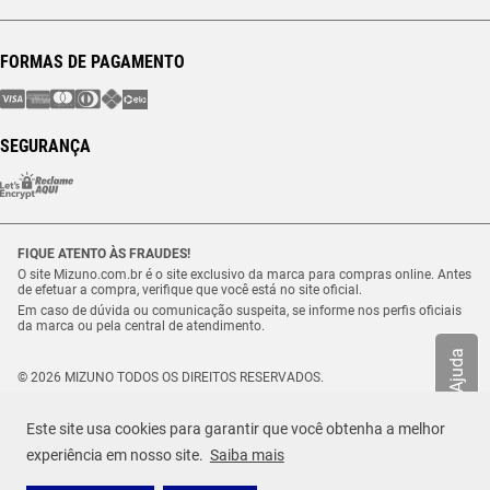
FORMAS DE PAGAMENTO
SEGURANÇA
FIQUE ATENTO ÀS FRAUDES!
O site Mizuno.com.br é o site exclusivo da marca para compras online. Antes
de efetuar a compra, verifique que você está no site oficial.
Em caso de dúvida ou comunicação suspeita, se informe nos perfis oficiais
da marca ou pela central de atendimento.
Ajuda
© 2026 MIZUNO TODOS OS DIREITOS RESERVADOS.
Vulcabras – SP Comércio de Artigos Esportivos Ltda. – CNPJ
18.565.468/0012-41
Este site usa cookies para garantir que você obtenha a melhor
Estrada Municipal Luiz Lopes Neto, n.º 21 – Tenentes – CEP. 37.640-000 –
R$ 299,99
Extrema/MG
experiência em nosso site.
Saiba mais
TAMANHO
Selecione o seu tamanho
ou até
5
x de
R$
59
,
99