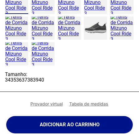
Tamanho:
34
35
36
37
38
39
40
Provador virtual
Tabela de medidas
ADICIONAR AO CARRINHO