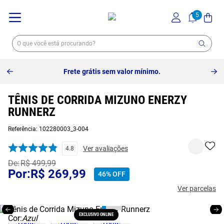
Frete grátis sem valor mínimo.
TÊNIS DE CORRIDA MIZUNO ENERZY
RUNNERZ
Referência
:
102280003_3-004
Ver avaliações
4.8
R$
499
,
99
R$
269
,
99
46%
OFF
Ver parcelas
EXCLUSIVO ONLINE
Cor:
Azul