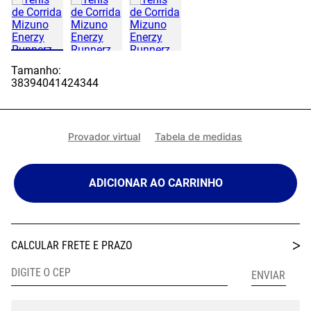
Tamanho:
38
39
40
41
42
43
44
Provador virtual
Tabela de medidas
ADICIONAR AO CARRINHO