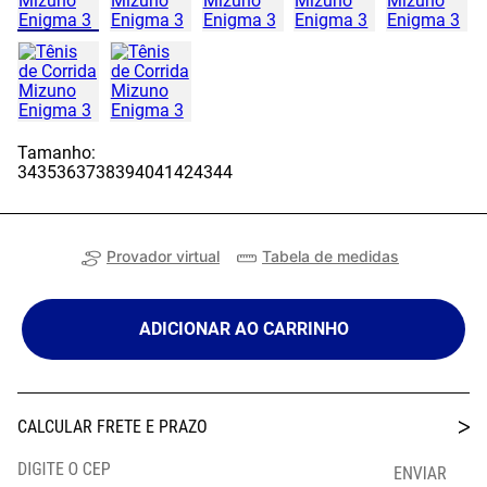
Tamanho:
34
35
36
37
38
39
40
41
42
43
44
Provador virtual
Tabela de medidas
ADICIONAR AO CARRINHO