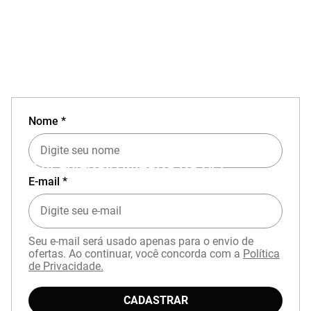
Nome *
EXPERIÊNCIA MIZUNO NO APP
E-mail *
Seu e-mail será usado apenas para o envio de
ofertas. Ao continuar, você concorda com a
Política
de Privacidade.
Baixe o aplicativo Mizuno e garanta
15% OFF
com cupom
APP15
.
CADASTRAR