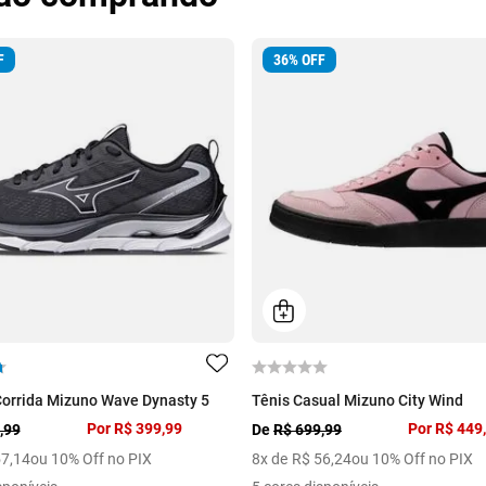
F
36
%
OFF
Corrida Mizuno Wave Dynasty 5
Tênis Casual Mizuno City Wind
Por
R$ 399,99
Por
R$ 449
,99
De
R$ 699,99
57
,
14
ou 10% Off no PIX
8
x de
R$
56
,
24
ou 10% Off no PIX