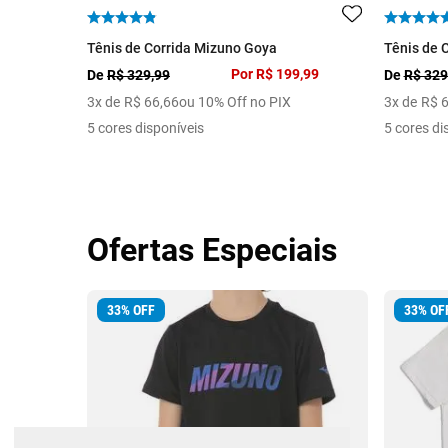
Tênis de Corrida Mizuno Goya
Tênis de 
Por
R$ 199,99
De
R$ 329,99
De
R$ 329
3
x de
R$
66
,
66
ou 10% Off no PIX
3
x de
R$
5 cores disponíveis
5 cores di
Ofertas Especiais
33
%
OFF
33
%
OF