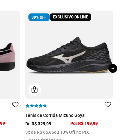
EXCLUSIVO ONLINE
39
%
OFF
Tênis de Corrida Mizuno Goya
Tênis de C
,99
Por
R$ 199,99
R$ 549,99
De
R$ 329,99
10
x de
R$
3
x de
R$
66
,
66
ou 10% Off no PIX
6 cores dis