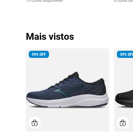
13 cores disponíveis
6 cores di
Mais vistos
39
%
OFF
39
%
OF