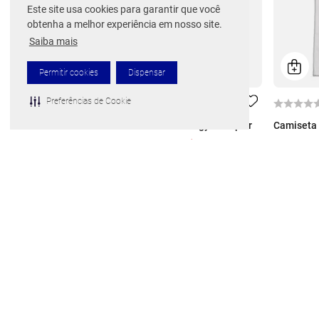
Este site usa cookies para garantir que você
obtenha a melhor experiência em nosso site.
Saiba mais
Permitir cookies
Dispensar
Preferências de Cookie
Camiseta Infantil Mizuno Energy Stamp Jr
Camiseta 
Por
R$ 59,99
De
R$ 89,99
De
R$ 89,
1
x de
R$
59
,
99
ou 10% Off no PIX
1
x de
R$
1 cor disponível
1 cor disp
Frete grátis para todo o Brasil