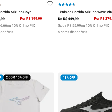
Corrida Mizuno Goya
Tênis de Corrida Mizuno Wave Vita
Por
R$ 199,99
Por
R$ 279
,99
De
R$ 449,99
66
,
66
ou 10% Off no PIX
5
x de
R$
55
,
99
ou 10% Off no PIX
sponíveis
5 cores disponíveis
2 COM 15% OFF
F
18
%
OFF