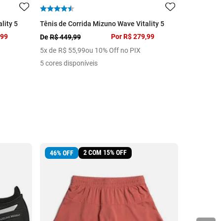
lity 5
Tênis de Corrida Mizuno Wave Vitality 5
Tênis de C
,99
Por
R$ 279,99
De
R$ 449,99
De
R$ 329,
5
x de
R$
55
,
99
ou 10% Off no PIX
3
x de
R$
6
5 cores disponíveis
5 cores dis
2 COM 15% OFF
46
%
OFF
36
%
OFF