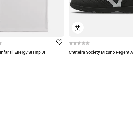
Infantil Energy Stamp Jr
Chuteira Society Mizuno Regent AS
Por
R$ 59,99
Por
R$ 229
99
De
R$ 279,99
59
,
99
ou 10% Off no PIX
4
x de
R$
57
,
49
ou 10% Off no PIX
onível
10 cores disponíveis
Ganhe 5% extra
Parcele suas compra