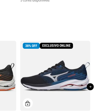
5 cores disponíveis
EXCLUSIVO ONLINE
38
%
OFF
39
%
OFF