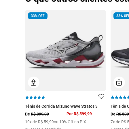
33
%
OFF
33
%
OF
Tênis de Corrida Mizuno Wave Stratos 3
Tênis de 
Por
R$ 599,99
De
R$ 899,99
De
R$ 599
10
x de
R$
59
,
99
ou 10% Off no PIX
7
x de
R$