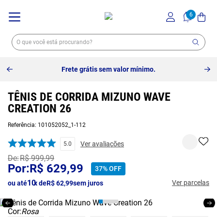
10% off no pix à vista -
Saiba mais
TÊNIS DE CORRIDA MIZUNO WAVE
CREATION 26
Referência
:
101052052_1-112
Ver avaliações
5.0
R$
999
,
99
R$
629
,
99
37%
OFF
10
Ver parcelas
ou até
x de
R$
62
,
99
sem juros
Cor:
Rosa