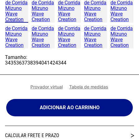
Tamanho:
34
35
36
37
38
39
40
41
42
43
44
Provador virtual
Tabela de medidas
ADICIONAR AO CARRINHO