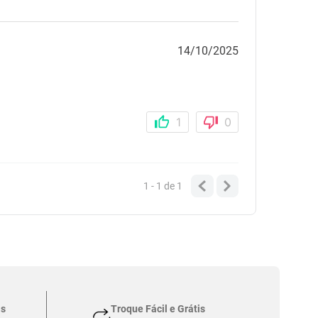
14/10/2025
1
0
1 - 1
de
1
as
Troque Fácil e Grátis