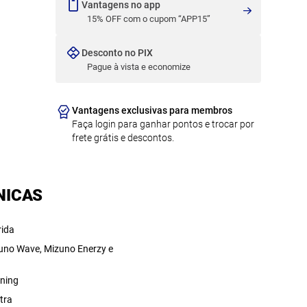
Vantagens no app
15% OFF com o cupom “APP15”
Desconto no PIX
Pague à vista e economize
Vantagens exclusivas para membros
Faça login para ganhar pontos e trocar por
frete grátis e descontos.
NICAS
rida
uno Wave, Mizuno Enerzy e
0
ning
tra