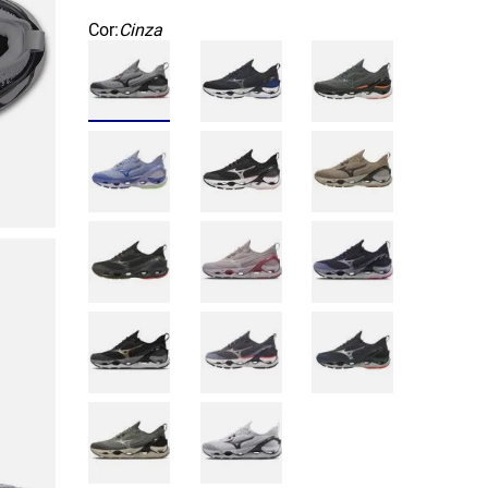
Cor:
Cinza