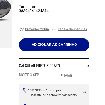
Tamanho:
38
39
40
41
42
43
44
Provador virtual
Tabela de medidas
ADICIONAR AO CARRINHO
10% OFF na 1ª compra
Cadastre-se e aproveite o desconto