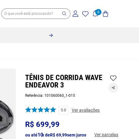
TÊNIS DE CORRIDA WAVE
ENDEAVOR 3
Referência
:
101060060_1-015
Ver avaliações
5.0
R$
699
,
99
10
Ver parcelas
ou até
x de
R$
69
,
99
sem juros