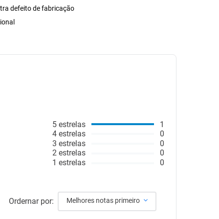
tra defeito de fabricação
ional
5
estrelas
1
4
estrelas
0
3
estrelas
0
2
estrelas
0
1
estrelas
0
Ordernar por:
Melhores notas primeiro