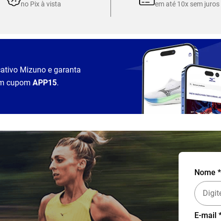
no Pix à vista
em até 10x sem juros
cativo Mizuno e garanta
m cupom
APP15
.
Nome *
E-mail 