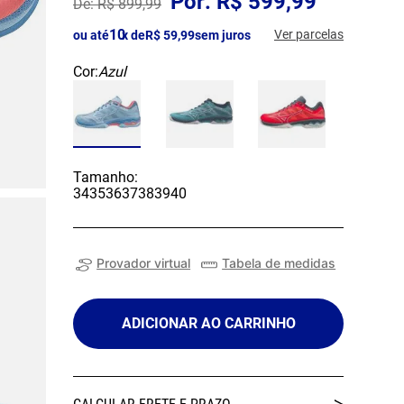
R$
599
,
99
R$
899
,
99
10
Ver parcelas
ou até
x de
R$
59
,
99
sem juros
Cor:
Azul
Tamanho:
34
35
36
37
38
39
40
Provador virtual
Tabela de medidas
ADICIONAR AO CARRINHO