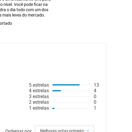
o nível. Você pode ficar na
dra o dia todo com um dos
is mais leves do mercado.
ortado
5
estrelas
13
4
estrelas
4
3
estrelas
0
2
estrelas
0
1
estrelas
1
Ordernar por:
Melhores notas primeiro