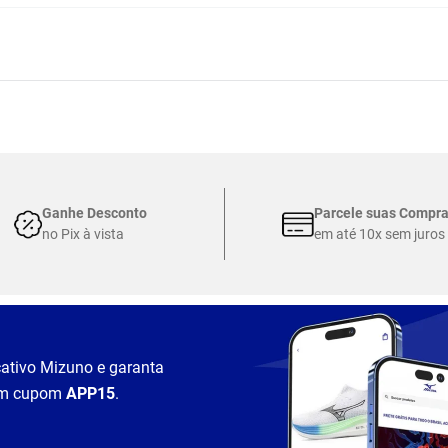
Ganhe Desconto
Parcele suas Compr
no Pix à vista
em até 10x sem juros
cativo Mizuno e garanta
m cupom
APP15
.