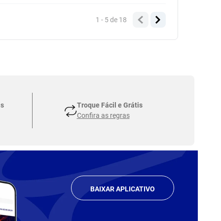
1 - 5
de
18
as
Troque Fácil e Grátis
Confira as regras
BAIXAR APLICATIVO