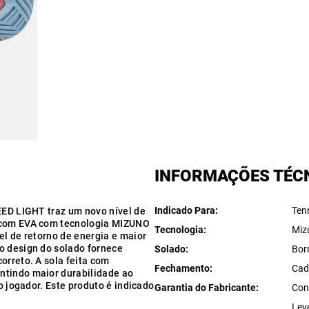
INFORMAÇÕES TÉC
Indicado Para
Ten
EED LIGHT traz um novo nível de
a com EVA com tecnologia MIZUNO
Tecnologia
Miz
el de retorno de energia e maior
o design do solado fornece
Solado
Bor
orreto. A sola feita com
Fechamento
Cad
ntindo maior durabilidade ao
 o jogador. Este produto é indicado
Garantia do Fabricante
Con
Lev