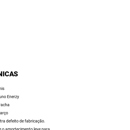
NICAS
nis
uno Enerzy
racha
arço
tra defeito de fabricação.
e o amortecimento leve para