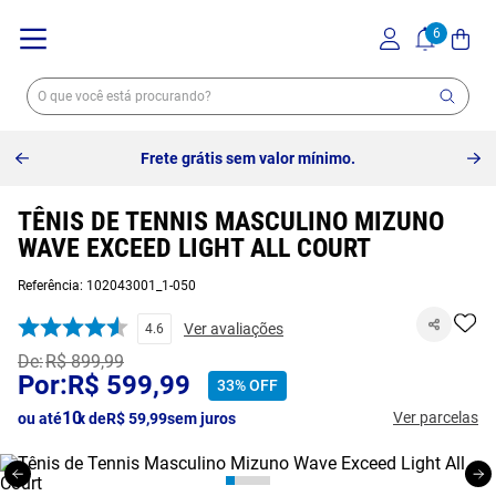
Frete grátis sem valor mínimo.
TÊNIS DE TENNIS MASCULINO MIZUNO
WAVE EXCEED LIGHT ALL COURT
Referência
:
102043001_1-050
Ver avaliações
4.6
R$
899
,
99
R$
599
,
99
33%
OFF
10
Ver parcelas
ou até
x de
R$
59
,
99
sem juros