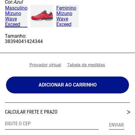
Cor:
Azul
Tamanho:
38
39
40
41
42
43
44
Provador virtual
Tabela de medidas
ADICIONAR AO CARRINHO