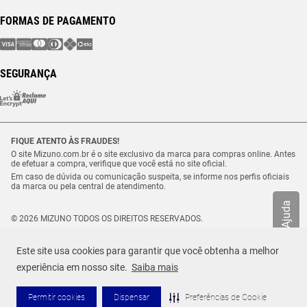
FORMAS DE PAGAMENTO
SEGURANÇA
FIQUE ATENTO ÀS FRAUDES!
O site Mizuno.com.br é o site exclusivo da marca para compras online. Antes
de efetuar a compra, verifique que você está no site oficial.
Em caso de dúvida ou comunicação suspeita, se informe nos perfis oficiais
da marca ou pela central de atendimento.
Ajuda
© 2026 MIZUNO TODOS OS DIREITOS RESERVADOS.
Vulcabras – SP Comércio de Artigos Esportivos Ltda. – CNPJ
18.565.468/0012-41
Este site usa cookies para garantir que você obtenha a melhor
Estrada Municipal Luiz Lopes Neto, n.º 21 – Tenentes – CEP. 37.640-000 –
R$ 749,99
Extrema/MG
experiência em nosso site.
Saiba mais
TAMANHO
Selecione o seu tamanho
ou até
10
x de
R$
74
,
99
Permitir cookies
Dispensar
Preferências de Cookie
ADICIONAR AO CARRINHO