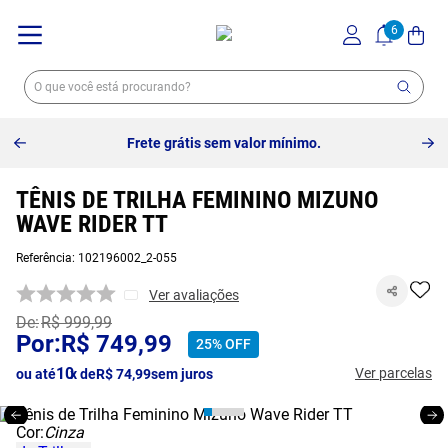
Frete grátis sem valor mínimo.
TÊNIS DE TRILHA FEMININO MIZUNO
WAVE RIDER TT
Referência
:
102196002_2-055
Ver avaliações
R$
999
,
99
R$
749
,
99
25%
OFF
10
Ver parcelas
ou até
x de
R$
74
,
99
sem juros
Cor:
Cinza