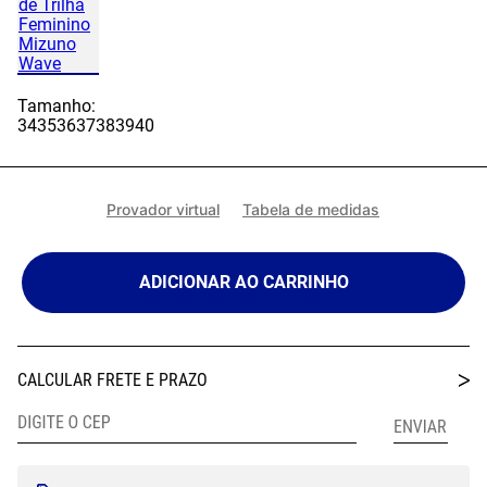
Tamanho:
34
35
36
37
38
39
40
Provador virtual
Tabela de medidas
ADICIONAR AO CARRINHO