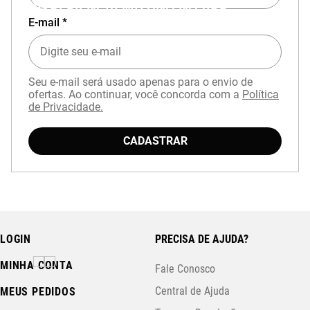
EXPERIÊNCIA MIZUNO NO APP
E-mail *
Seu e-mail será usado apenas para o envio de
ofertas. Ao continuar, você concorda com a
Política
de Privacidade.
Baixe o aplicativo Mizuno e garanta
15% OFF
CADASTRAR
com cupom
APP15
.
LOGIN
PRECISA DE AJUDA?
MINHA CONTA
Fale Conosco
Central de Ajuda
MEUS PEDIDOS